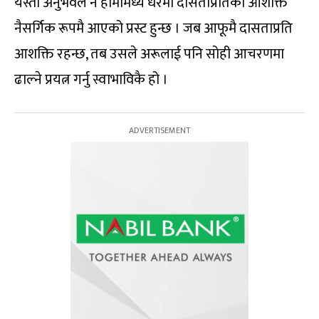
यस्ता अनुभवले नै हामीमध्ये धेरैमा दासताप्रतिको आशक्ति
नैसर्गिक रूपमै आएको प्रस्ट हुन्छ । जब आफूमै दासताप्रति
आशक्ति रहन्छ, तब उसले अरूलाई पनि सोही आचरणमा
ढाल्ने प्रयत्न गर्नु स्वाभाविकै हो ।