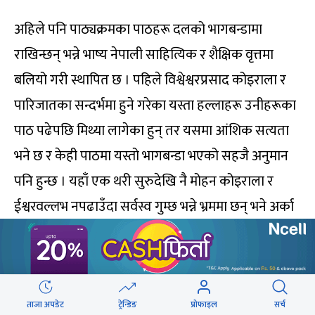
अहिले पनि पाठ्यक्रमका पाठहरू दलको भागबन्डामा
राखिन्छन् भन्ने भाष्य नेपाली साहित्यिक र शैक्षिक वृत्तमा
बलियो गरी स्थापित छ । पहिले विश्वेश्वरप्रसाद कोइराला र
पारिजातका सन्दर्भमा हुने गरेका यस्ता हल्लाहरू उनीहरूका
पाठ पढेपछि मिथ्या लागेका हुन् तर यसमा आंशिक सत्यता
भने छ र केही पाठमा यस्तो भागबन्डा भएको सहजै अनुमान
पनि हुन्छ । यहाँ एक थरी सुरुदेखि नै मोहन कोइराला र
ईश्वरवल्लभ नपढाउँदा सर्वस्व गुम्छ भन्ने भ्रममा छन् भने अर्का
थरी मोदनाथ प्रश्रित र हरिहर खनाल समेटिएपछिको
आत्मरतिमा रमाउँदै न्यानोमा निदाइरहेका छन् ।
यी दुवै समूहका लागि पारिजात ‘रौँ बराबर’ पनि छैनिन् ।
ताजा अपडेट
ट्रेन्डिङ
प्रोफाइल
सर्च