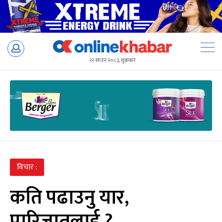
Skip
to
२२ साउन २०८३, शुक्रबार
content
विचार :
कति पढाउनु यार,
पारिजातलाई ?