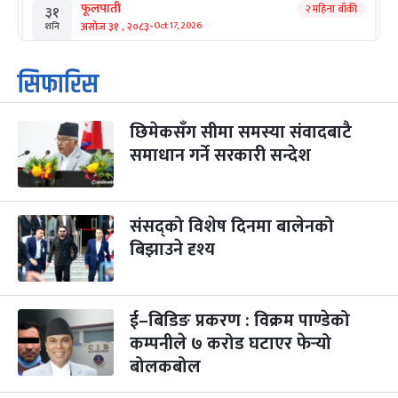
फूलपाती
२ महिना बाँकी
३१
-
असोज ३१ , २०८३
Oct 17, 2026
शनि
कार्तिक सङ्क्रान्ति
२ महिना बाँकी
१
सिफारिस
-
कार्तिक १, २०८३
Oct 18, 2026
आइत
छिमेकसँग सीमा समस्या संवादबाटै
महानवमी
२ महिना बाँकी
३
-
समाधान गर्ने सरकारी सन्देश
कार्तिक ३, २०८३
Oct 20, 2026
मंगल
विजयादशमी
२ महिना बाँकी
४
-
कार्तिक ४, २०८३
Oct 21, 2026
बुध
संसद्को विशेष दिनमा बालेनको
बिझाउने दृश्य
पापा‌ङ्कुशा एकादशी व्रत
२ महिना बाँकी
५
-
कार्तिक ५, २०८३
Oct 22, 2026
बिहि
ई–बिडिङ प्रकरण : विक्रम पाण्डेको
कुकुर तिहार
३ महिना बाँकी
२२
-
कार्तिक २२, २०८३
कम्पनीले ७ करोड घटाएर फेर्‍यो
Nov 8, 2026
आइत
बोलकबोल
गाई पूजा
३ महिना बाँकी
२३