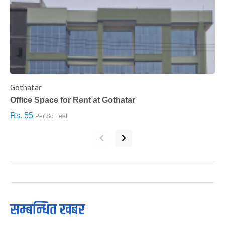
Gothatar
S
Office Space for Rent at Gothatar
H
Rs. 55
R
Per Sq.Feet
‹
›
सम्बन्धित खबर