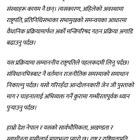
संस्थाहरू कायम नै छन्। त्यसकारण, अहिलेको अवस्थामा
राष्ट्रपति, प्रतिनिधिसभाका सभामुखको समन्वयका आधारमा
वैधानिक प्रक्रियामार्फत अर्को मन्त्रिपरिषद गठन प्रक्रिया अगाडि
बढाउनु पर्दछ।
यस प्रक्रियामा सम्माननीय राष्ट्रपतिले पहलकदमी लिनु पर्दछ।
संविधानभित्रबाट नै वर्तमान राजनीतिक समस्याको समाधान
निकाल्नु पर्दछ। यसो गरिरहँदा आन्दोलनकारी जेन जी पुस्ताको
माग र चाहनालाई अभिव्यक्त गर्ने कुरामा गम्भीरतापूर्वक ध्यान
पुऱ्याउनु पर्दछ।
हाम्रो देश नेपाल र यसको सार्वभौमिकता, अखण्डता र
स्वाधीनता हामीलाई प्राणभन्दा प्यारो छ। राष्ट्र र राष्ट्रियताप्रति