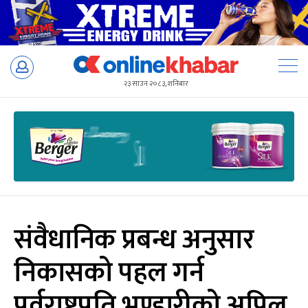
Skip
to
२३ साउन २०८३, शनिबार
content
संवैधानिक प्रबन्ध अनुसार
निकासको पहल गर्न
पूर्वराष्ट्रपति भण्डारीको अपिल