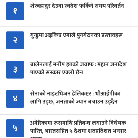
शेरबहादुर देउवा स्वदेश फर्किने समय परिवर्तन
१
गुन्डुमा अड्किए एमाले पुनर्गठनका प्रस्तावहरू
२
बालेनलाई मनीष झाको जवाफ : महान जनादेश
३
पाएको सरकार एक्लो छैन
सेनाको नाइटभिजन हेलिकप्टर : भीआईपीका
४
लागि उड्छ, जनताको ज्यान बचाउन उड्दैन
अमेरिकामा रूसमाथि प्रतिबन्ध लगाउने विधेयक
५
पारित, भारतसहित ५ देशमा शतप्रतिशत भन्सार