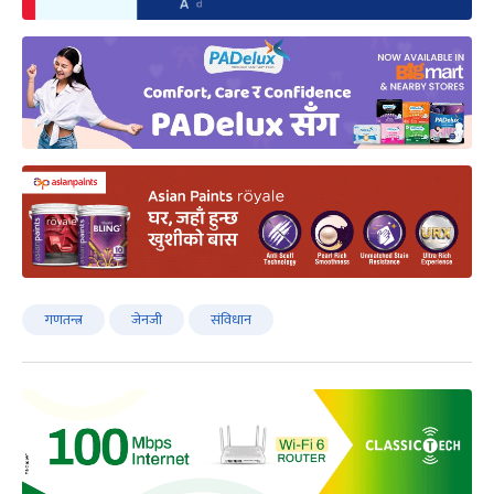
गणतन्त्र
जेनजी
संविधान