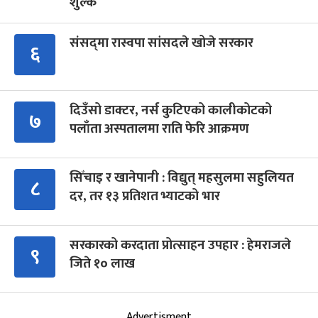
शुल्क
संसद्‍मा रास्वपा सांसदले खोजे सरकार
६
दिउँसो डाक्टर, नर्स कुटिएको कालीकोटको
७
पलाँता अस्पतालमा राति फेरि आक्रमण
सिँचाइ र खानेपानी : विद्युत् महसुलमा सहुलियत
८
दर, तर १३ प्रतिशत भ्याटको भार
सरकारको करदाता प्रोत्साहन उपहार : हेमराजले
९
जिते १० लाख
Advertisment