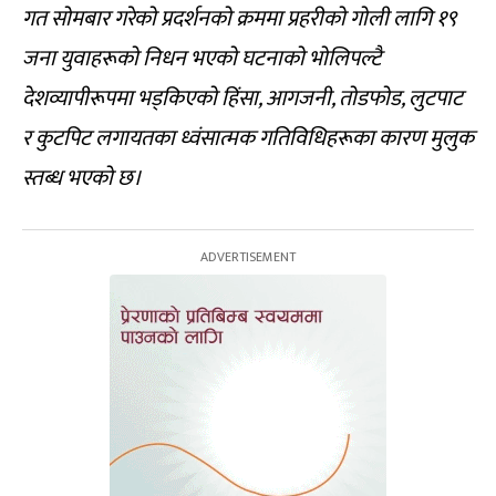
गत सोमबार गरेको प्रदर्शनको क्रममा प्रहरीको गोली लागि १९
जना युवाहरूको निधन भएको घटनाको भोलिपल्टै
देशव्यापीरूपमा भड्किएको हिंसा, आगजनी, तोडफोड, लुटपाट
र कुटपिट लगायतका ध्वंसात्मक गतिविधिहरूका कारण मुलुक
स्तब्ध भएको छ।