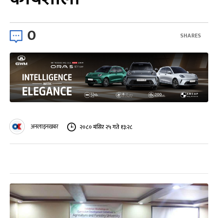
0
SHARES
अनलाइनखबर
२०८० मंसिर २५ गते १३:२८