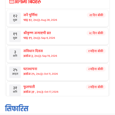
आगामी बिदाहरु
जनै पूर्णिमा
२१ दिन बाँकी
१२
-
भाद्र १२, २०८३
Aug 28, 2026
शुक्र
श्रीकृष्ण जन्माष्टमी व्रत
२८ दिन बाँकी
१९
-
भाद्र १९, २०८३
Sep 4, 2026
शुक्र
संविधान दिवस
१ महिना बाँकी
३
-
असोज ३, २०८३
Sep 19, 2026
शनि
घटस्थापना
२ महिना बाँकी
२५
-
असोज २५, २०८३
Oct 11, 2026
आइत
फूलपाती
२ महिना बाँकी
३१
-
असोज ३१ , २०८३
Oct 17, 2026
शनि
कार्तिक सङ्क्रान्ति
२ महिना बाँकी
१
सिफारिस
-
कार्तिक १, २०८३
Oct 18, 2026
आइत