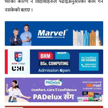
भएका कारण नै विद्यार्थीहरुले पढाइअनुसारको काम गर्न
नसकेको बताए ।