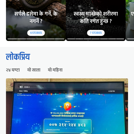
सर्पले डसेमा के गर्ने, के
स्वस्थ मान्छेको शरीरमा
ए
नगर्ने ?
कति रगत हुन्छ ?
6
STORIES
7
STORIES
लोकप्रिय
२४ घण्टा
यो साता
यो महिना