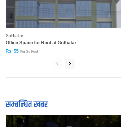
Gothatar
S
Office Space for Rent at Gothatar
H
Rs. 55
R
Per Sq.Feet
‹
›
सम्बन्धित खबर