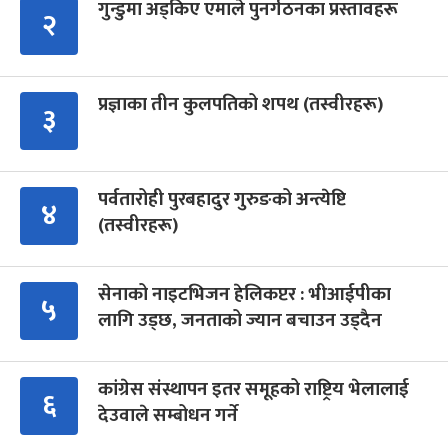
गुन्डुमा अड्किए एमाले पुनर्गठनका प्रस्तावहरू
२
प्रज्ञाका तीन कुलपतिको शपथ (तस्वीरहरू)
३
पर्वतारोही पुरबहादुर गुरुङको अन्त्येष्टि
४
(तस्वीरहरू)
सेनाको नाइटभिजन हेलिकप्टर : भीआईपीका
५
लागि उड्छ, जनताको ज्यान बचाउन उड्दैन
कांग्रेस संस्थापन इतर समूहको राष्ट्रिय भेलालाई
६
देउवाले सम्बोधन गर्ने