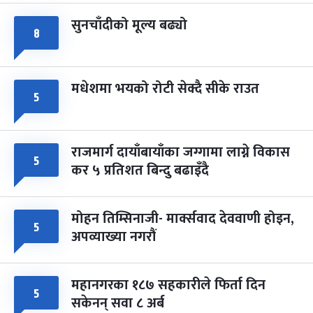
सुनचाँदीको मूल्य बढ्यो
८
मधेशमा भयको रोटी सेक्दै सीके राउत
५
राजमार्ग दायाँबायाँका जग्गामा लाग्ने विकास
५
कर ५ प्रतिशत बिन्दु बढाइँदै
मोहन तिम्सिनाजी- मार्क्सवाद देववाणी होइन,
५
अपव्याख्या नगरौं
महानगरका १८७ सहकारीले फिर्ता दिन
५
सकेनन् सवा ८ अर्ब