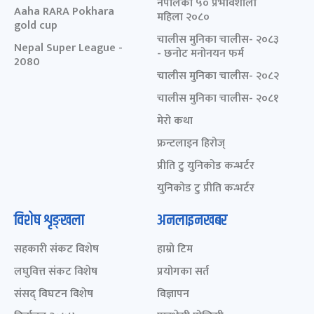
नेपालका ५० प्रभावशाली
Aaha RARA Pokhara
महिला २०८०
gold cup
चालीस मुनिका चालीस- २०८३
Nepal Super League -
- छनोट मनोनयन फर्म
2080
चालीस मुनिका चालीस- २०८२
चालीस मुनिका चालीस- २०८१
मेरो कथा
फ्रन्टलाइन हिरोज्
प्रीति टु युनिकोड कन्भर्टर
युनिकोड टु प्रीति कन्भर्टर
विशेष शृङ्खला
अनलाइनखबर
सहकारी संकट विशेष
हाम्रो टिम
लघुवित्त संकट विशेष
प्रयोगका सर्त
संसद् विघटन विशेष
विज्ञापन