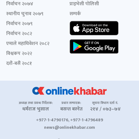
निर्वाचन २०७४
प्राइभेसी पोलिसी
स्थानीय चुनाव २०७९
सम्पर्क
निर्वाचन २०७९
निर्वाचन २०८२
एमाले महाधिवेशन २०८२
विश्वकप २०२२
दशैं-बसैं २०८१
अध्यक्ष तथा प्रबन्ध निर्देशक:
प्रधान सम्पादक:
सूचना विभाग दर्ता नं.
धर्मराज भुसाल
बसन्त बस्नेत
२१४ / ०७३–७४
+977-1-4790176, +977-1-4796489
news@onlinekhabar.com