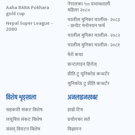
नेपालका ५० प्रभावशाली
Aaha RARA Pokhara
महिला २०८०
gold cup
चालीस मुनिका चालीस- २०८३
Nepal Super League -
- छनोट मनोनयन फर्म
2080
चालीस मुनिका चालीस- २०८२
चालीस मुनिका चालीस- २०८१
मेरो कथा
फ्रन्टलाइन हिरोज्
प्रीति टु युनिकोड कन्भर्टर
युनिकोड टु प्रीति कन्भर्टर
विशेष शृङ्खला
अनलाइनखबर
सहकारी संकट विशेष
हाम्रो टिम
लघुवित्त संकट विशेष
प्रयोगका सर्त
संसद् विघटन विशेष
विज्ञापन