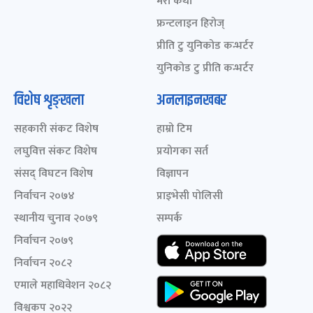
मेरो कथा
फ्रन्टलाइन हिरोज्
प्रीति टु युनिकोड कन्भर्टर
युनिकोड टु प्रीति कन्भर्टर
विशेष शृङ्खला
अनलाइनखबर
सहकारी संकट विशेष
हाम्रो टिम
लघुवित्त संकट विशेष
प्रयोगका सर्त
संसद् विघटन विशेष
विज्ञापन
निर्वाचन २०७४
प्राइभेसी पोलिसी
स्थानीय चुनाव २०७९
सम्पर्क
निर्वाचन २०७९
निर्वाचन २०८२
एमाले महाधिवेशन २०८२
विश्वकप २०२२