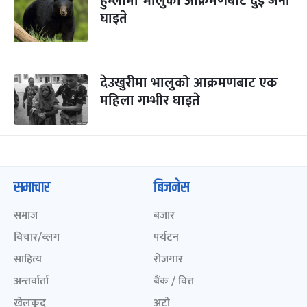
हुम्लामा भालुको आक्रमणबाट दुई जना
घाइते
देउखुरीमा भालुको आक्रमणबाट एक
महिला गम्भीर घाइते
समाचार
बिजनेस
समाज
बजार
विचार/ब्लग
पर्यटन
साहित्य
रोजगार
अन्तर्वार्ता
बैंक / वित्त
खेलकुद़़
अटो