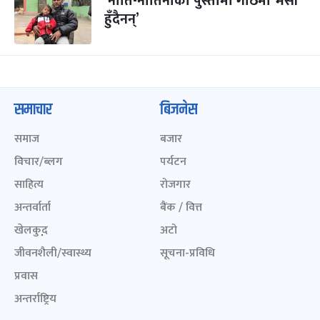
‘नाति-नातिनाको पुस्तामा गोठमा भैंसी
हुँदैनन्’
समाचार
बिजनेस
समाज
बजार
विचार/ब्लग
पर्यटन
साहित्य
रोजगार
अन्तर्वार्ता
बैंक / वित्त
खेलकुद़़
अटो
जीवनशैली/स्वास्थ्य
सूचना-प्रविधि
प्रवास
अन्तर्राष्ट्रिय