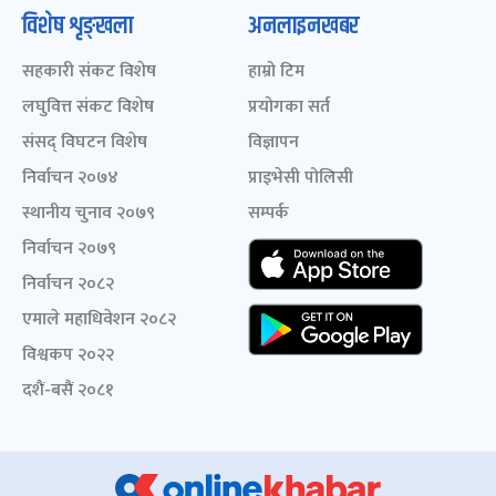
विशेष शृङ्खला
अनलाइनखबर
सहकारी संकट विशेष
हाम्रो टिम
लघुवित्त संकट विशेष
प्रयोगका सर्त
संसद् विघटन विशेष
विज्ञापन
निर्वाचन २०७४
प्राइभेसी पोलिसी
स्थानीय चुनाव २०७९
सम्पर्क
निर्वाचन २०७९
निर्वाचन २०८२
एमाले महाधिवेशन २०८२
विश्वकप २०२२
दशैं-बसैं २०८१