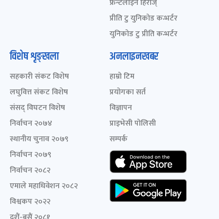
फ्रन्टलाइन हिरोज्
प्रीति टु युनिकोड कन्भर्टर
युनिकोड टु प्रीति कन्भर्टर
विशेष शृङ्खला
अनलाइनखबर
सहकारी संकट विशेष
हाम्रो टिम
लघुवित्त संकट विशेष
प्रयोगका सर्त
संसद् विघटन विशेष
विज्ञापन
निर्वाचन २०७४
प्राइभेसी पोलिसी
स्थानीय चुनाव २०७९
सम्पर्क
निर्वाचन २०७९
निर्वाचन २०८२
एमाले महाधिवेशन २०८२
विश्वकप २०२२
दशैं-बसैं २०८१