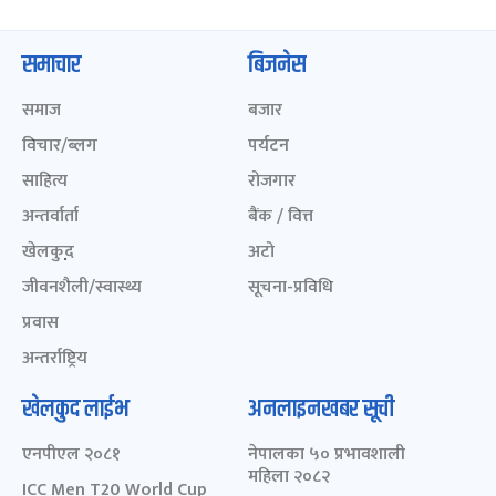
समाचार
बिजनेस
समाज
बजार
विचार/ब्लग
पर्यटन
साहित्य
रोजगार
अन्तर्वार्ता
बैंक / वित्त
खेलकुद़़
अटो
जीवनशैली/स्वास्थ्य
सूचना-प्रविधि
प्रवास
अन्तर्राष्ट्रिय
खेलकुद लाईभ
अनलाइनखबर सूची
एनपीएल २०८१
नेपालका ५० प्रभावशाली
महिला २०८२
ICC Men T20 World Cup