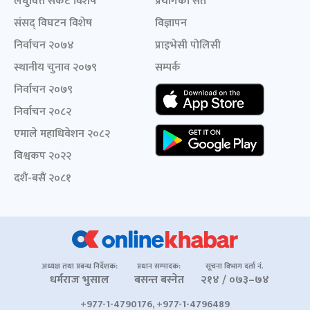
लघुवित्त संकट विशेष
प्रयोगका सर्त
संसद् विघटन विशेष
विज्ञापन
निर्वाचन २०७४
प्राइभेसी पोलिसी
स्थानीय चुनाव २०७९
सम्पर्क
निर्वाचन २०७९
निर्वाचन २०८२
एमाले महाधिवेशन २०८२
विश्वकप २०२२
दशैं-बसैं २०८१
अध्यक्ष तथा प्रबन्ध निर्देशक:
प्रधान सम्पादक:
सूचना विभाग दर्ता नं.
धर्मराज भुसाल
बसन्त बस्नेत
२१४ / ०७३–७४
+977-1-4790176, +977-1-4796489