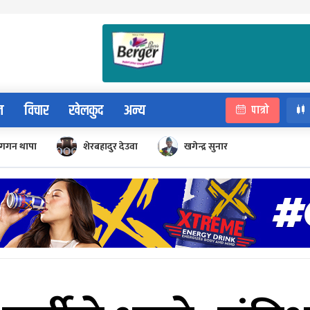
न
विचार
खेलकुद
अन्य
पात्रो
गगन थापा
शेरबहादुर देउवा
खगेन्द्र सुनार