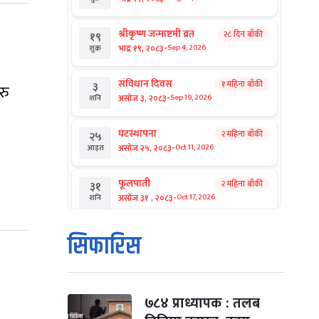
श्रीकृष्ण जन्माष्टमी व्रत
२८ दिन बाँकी
१९
-
भाद्र १९, २०८३
Sep 4, 2026
शुक्र
संविधान दिवस
१ महिना बाँकी
३
रु
-
असोज ३, २०८३
Sep 19, 2026
शनि
घटस्थापना
२ महिना बाँकी
२५
-
असोज २५, २०८३
Oct 11, 2026
आइत
फूलपाती
२ महिना बाँकी
३१
-
असोज ३१ , २०८३
Oct 17, 2026
शनि
कार्तिक सङ्क्रान्ति
२ महिना बाँकी
१
सिफारिस
-
कार्तिक १, २०८३
Oct 18, 2026
आइत
महानवमी
२ महिना बाँकी
३
-
कार्तिक ३, २०८३
Oct 20, 2026
मंगल
७८४ प्राध्यापक : तलब