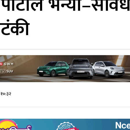
 पार्टीले भन्यो–संव
टंकी
 १०:३२