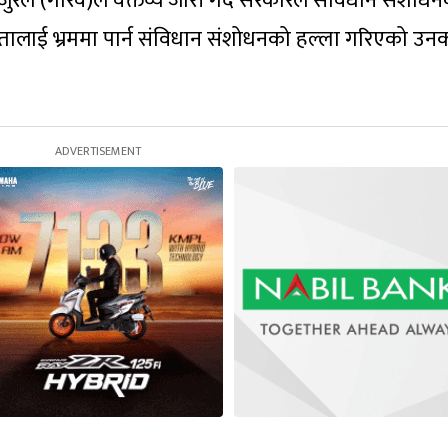
रेल (गौरव)ले वक्तव्य जारी गर्दै सरकारले संविधान संशोध
नतालाई भ्रममा पार्न संविधान संशोधनको हल्ला गरिएको उन