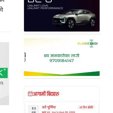
नको
को
आगामी बिदाहरु
जनै पूर्णिमा
२१ दिन बाँकी
१२
-
भाद्र १२, २०८३
Aug 28, 2026
शुक्र