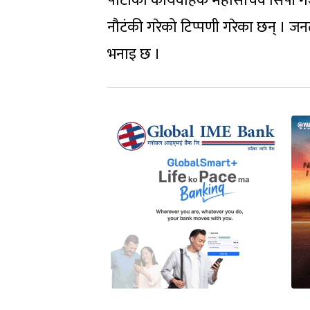
पार्टीका कार्यवाहक महासचिव सिपी गजु
नौटंकी गरेको टिप्पणी गरेका छन् । ज
भनाइ छ ।