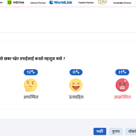
यो खबर पढेर तपाईलाई कस्तो महसुस भयो ?
12%
0%
31%
अचम्मित
उत्साहित
आक्रोशित
भर्खरै
पुराना
लोकप्