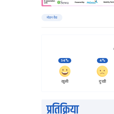
मोहन वैद्य
54%
4%
खुसी
दुःखी
प्रतिक्रिया