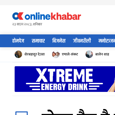
Skip
to
content
२३ साउन २०८३, शनिबार
होमपेज
समाचार
बिजनेस
जीवनशैली
मनोरञ्ज
शेरबहादुर देउवा
एमाले-संकट
बालेन शाह