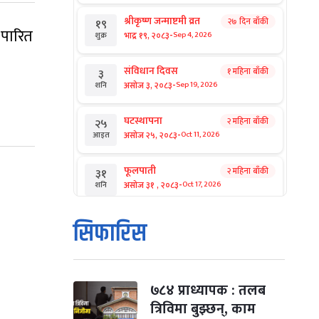
श्रीकृष्ण जन्माष्टमी व्रत
२७ दिन बाँकी
१९
 पारित
-
भाद्र १९, २०८३
Sep 4, 2026
शुक्र
संविधान दिवस
१ महिना बाँकी
३
-
असोज ३, २०८३
Sep 19, 2026
शनि
घटस्थापना
२ महिना बाँकी
२५
-
असोज २५, २०८३
Oct 11, 2026
आइत
फूलपाती
२ महिना बाँकी
३१
-
असोज ३१ , २०८३
Oct 17, 2026
शनि
कार्तिक सङ्क्रान्ति
२ महिना बाँकी
१
सिफारिस
-
कार्तिक १, २०८३
Oct 18, 2026
आइत
महानवमी
२ महिना बाँकी
३
-
कार्तिक ३, २०८३
Oct 20, 2026
मंगल
७८४ प्राध्यापक : तलब
त्रिविमा बुझ्छन्, काम