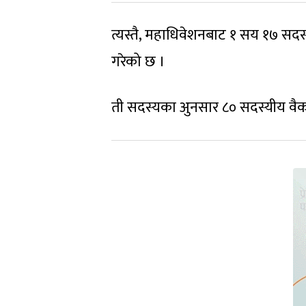
त्यस्तै, महाधिवेशनबाट १ सय १७ सदस्
गरेको छ ।
ती सदस्यका अुनसार ८० सदस्यीय वैक