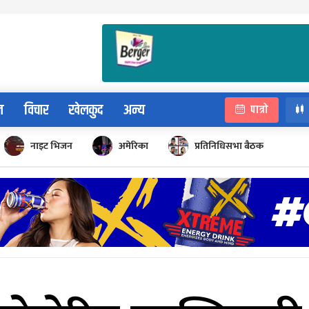
न
विचार
खेलकुद
अन्य
पात्रो
नाइट भिजन
अमेरिका
प्रतिनिधिसभा बैठक