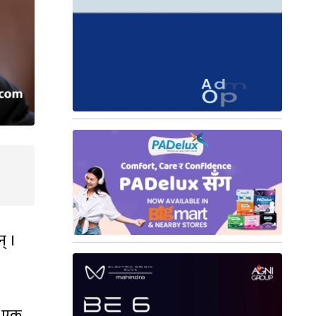
् ।
ो एक