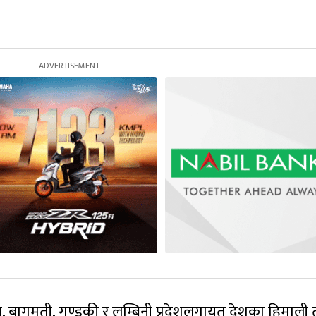
बागमती, गण्डकी र लुम्बिनी प्रदेशलगायत देशका हिमाली 