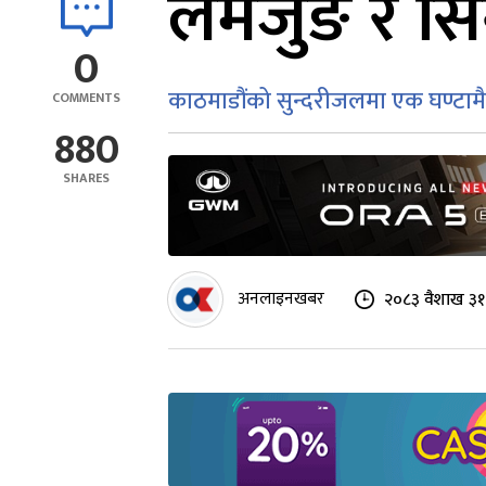
लमजुङ र सिन्
0
काठमाडौंको सुन्दरीजलमा एक घण्टामै
COMMENTS
880
SHARES
अनलाइनखबर
२०८३ वैशाख ३१