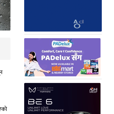
ून
भएको