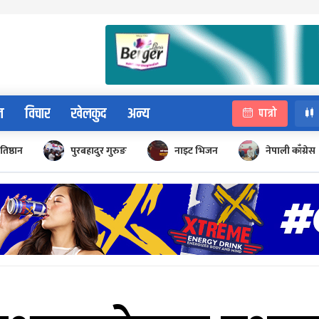
न
विचार
खेलकुद
अन्य
पात्रो
रतिष्ठान
पुरबहादुर गुरुङ
नाइट भिजन
नेपाली काँग्रेस