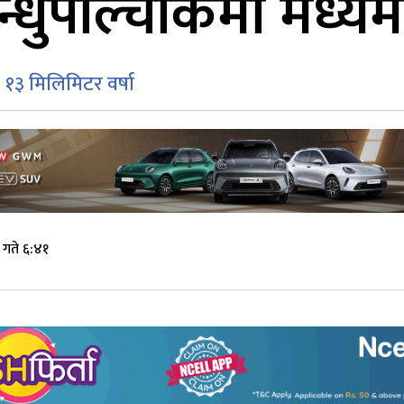
धुपाल्चोकमा मध्यम 
 १३ मिलिमिटर वर्षा
 गते ६:४१