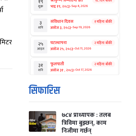
श्रीकृष्ण जन्माष्टमी व्रत
२८ दिन बाँकी
१९
-
भाद्र १९, २०८३
Sep 4, 2026
शुक्र
षा
संविधान दिवस
१ महिना बाँकी
३
-
असोज ३, २०८३
Sep 19, 2026
शनि
िमिटर
घटस्थापना
२ महिना बाँकी
२५
-
असोज २५, २०८३
Oct 11, 2026
आइत
फूलपाती
२ महिना बाँकी
३१
-
असोज ३१ , २०८३
Oct 17, 2026
शनि
कार्तिक सङ्क्रान्ति
२ महिना बाँकी
१
सिफारिस
-
कार्तिक १, २०८३
Oct 18, 2026
आइत
महानवमी
२ महिना बाँकी
३
-
कार्तिक ३, २०८३
Oct 20, 2026
मंगल
७८४ प्राध्यापक : तलब
त्रिविमा बुझ्छन्, काम
विजयादशमी
२ महिना बाँकी
४
निजीमा गर्छन्
-
कार्तिक ४, २०८३
Oct 21, 2026
बुध