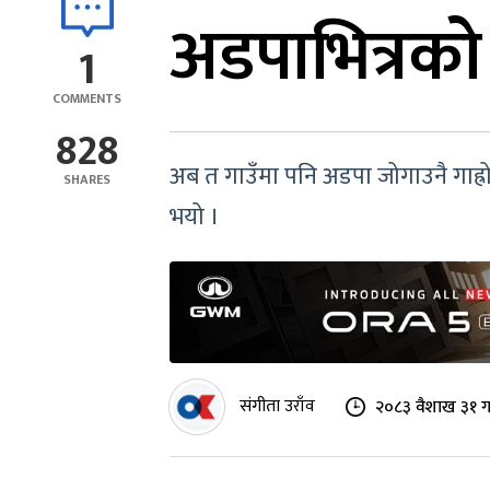
अडपाभित्रको
1
COMMENTS
828
अब त गाउँमा पनि अडपा जोगाउनै गाह्र
SHARES
भयो ।
संगीता उराँव
२०८३ वैशाख ३१ ग