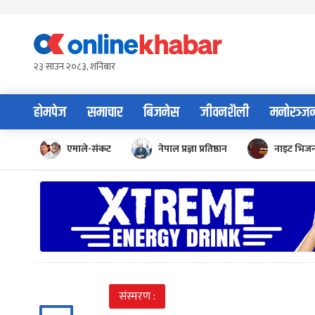
Skip
to
content
२३ साउन २०८३, शनिबार
होमपेज
समाचार
बिजनेस
जीवनशैली
मनोरञ्ज
एमाले-संकट
नेपाल प्रज्ञा प्रतिष्ठान
नाइट भिज
संस्मरण :