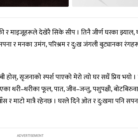
ी र माइजूहरूले देखेरै सिके सीप । तिनै जीर्ण घरका झ्याल,
सपना र मनका उमंग, परिश्रम र दु:ख जंगली बुट्यानका रंगह
 होस्, सृजनाको स्पर्श पाएको मेरो त्यो घर सधैं प्रिय भयो ।
दिएका थरी–थरीका फूल, पात, जीव–जन्तु, पशुपक्षी, बोटबिरुव
ँस र माटो मात्रै रहेनछ । घरले दिने ओत र दु:खमा पनि सपन