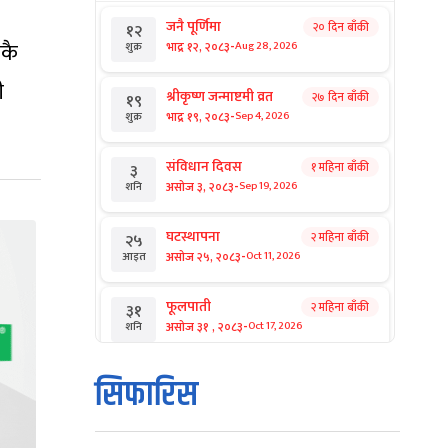
जनै पूर्णिमा
२० दिन बाँकी
१२
-
िकै
भाद्र १२, २०८३
Aug 28, 2026
शुक्र
ी
श्रीकृष्ण जन्माष्टमी व्रत
२७ दिन बाँकी
१९
-
भाद्र १९, २०८३
Sep 4, 2026
शुक्र
संविधान दिवस
१ महिना बाँकी
३
-
असोज ३, २०८३
Sep 19, 2026
शनि
घटस्थापना
२ महिना बाँकी
२५
-
असोज २५, २०८३
Oct 11, 2026
आइत
फूलपाती
२ महिना बाँकी
३१
-
असोज ३१ , २०८३
Oct 17, 2026
शनि
कार्तिक सङ्क्रान्ति
२ महिना बाँकी
१
सिफारिस
-
कार्तिक १, २०८३
Oct 18, 2026
आइत
महानवमी
२ महिना बाँकी