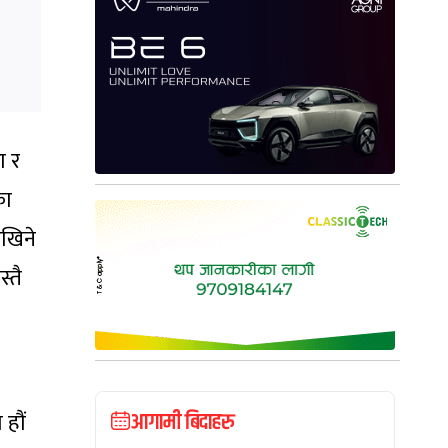
ा र
का
ेखिने
्तै
हौं
आगामी बिदाहरु