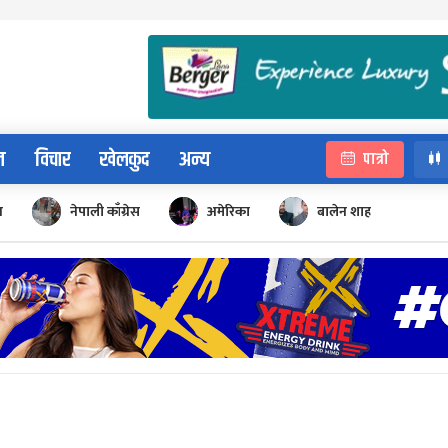
न
विचार
खेलकुद
अन्य
पात्रो
न
नेपाली काँग्रेस
अमेरिका
बालेन शाह