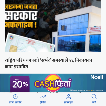
राष्ट्रिय परिचयपत्रको ‘सर्भर’ समस्याले १६ निकायका
काम प्रभावित
छुटाउनुभयो कि ?
संसद्लाई टेर्दैनन् प्रधानमन्त्री, लाचार
छन् सभामुख
ताजा अपडेट
ट्रेन्डिङ
प्रोफाइल
सर्च