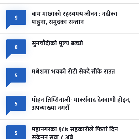
-
चैत्र ७, २०८३
Mar 21, 2027
आइत
बाम माछाको रहस्यमय जीवन : नदीका
९
फागुपूर्णिमा
७ महिना बाँकी
८
पाहुना, समुद्रका सन्तान
-
चैत्र ८, २०८३
Mar 22, 2027
सोम
सुनचाँदीको मूल्य बढ्यो
८
मधेशमा भयको रोटी सेक्दै सीके राउत
५
मोहन तिम्सिनाजी- मार्क्सवाद देववाणी होइन,
५
अपव्याख्या नगरौं
महानगरका १८७ सहकारीले फिर्ता दिन
५
सकेनन् सवा ८ अर्ब