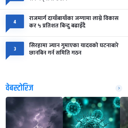
राजमार्ग दायाँबायाँका जग्गामा लाग्ने विकास
४
कर ५ प्रतिशत बिन्दु बढाइँदै
सिरहामा ज्यान गुमाएका यादवको घटनाबारे
३
छानबिन गर्न समिति गठन
वेबस्टोरिज