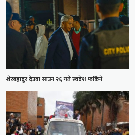
शेरबहादुर देउवा साउन २६ गते स्वदेश फर्किने