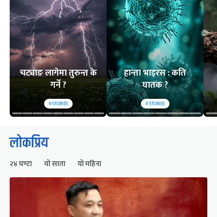
चट्याङ लागेमा तुरुन्त के
हान्ता भाइरस : कति
गर्ने ?
घातक ?
9
STORIES
8
STORIES
लोकप्रिय
२४ घण्टा
यो साता
यो महिना