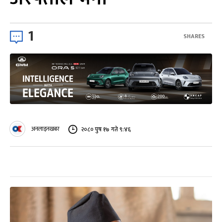
1
SHARES
अनलाइनखबर
२०८० पुष १७ गते ९:४६