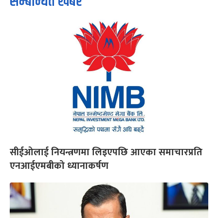
सम्बन्धित खबर
सीईओलाई नियन्त्रणमा लिइएपछि आएका समाचारप्रति
एनआईएमबीको ध्यानाकर्षण