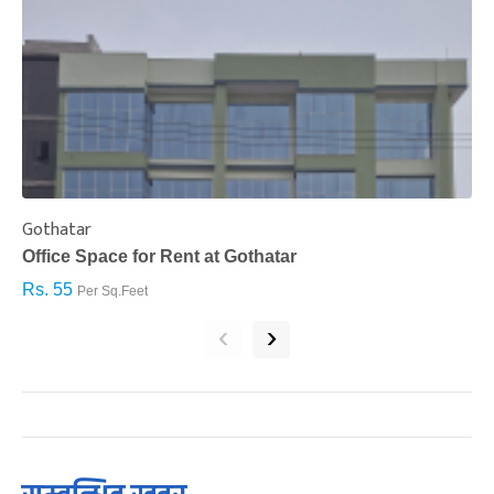
Gothatar
S
Office Space for Rent at Gothatar
H
Rs. 55
R
Per Sq.Feet
‹
›