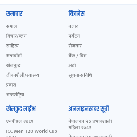
समाचार
बिजनेस
समाज
बजार
विचार/ब्लग
पर्यटन
साहित्य
रोजगार
अन्तर्वार्ता
बैंक / वित्त
खेलकुद़़
अटो
जीवनशैली/स्वास्थ्य
सूचना-प्रविधि
प्रवास
अन्तर्राष्ट्रिय
खेलकुद लाईभ
अनलाइनखबर सूची
एनपीएल २०८१
नेपालका ५० प्रभावशाली
महिला २०८२
ICC Men T20 World Cup