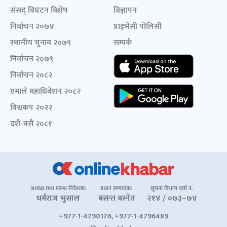
संसद् विघटन विशेष
विज्ञापन
निर्वाचन २०७४
प्राइभेसी पोलिसी
स्थानीय चुनाव २०७९
सम्पर्क
निर्वाचन २०७९
निर्वाचन २०८२
एमाले महाधिवेशन २०८२
विश्वकप २०२२
दशैं-बसैं २०८१
अध्यक्ष तथा प्रबन्ध निर्देशक:
प्रधान सम्पादक:
सूचना विभाग दर्ता नं.
धर्मराज भुसाल
बसन्त बस्नेत
२१४ / ०७३–७४
+977-1-4790176, +977-1-4796489