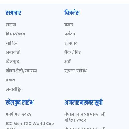
समाचार
बिजनेस
समाज
बजार
विचार/ब्लग
पर्यटन
साहित्य
रोजगार
अन्तर्वार्ता
बैंक / वित्त
खेलकुद़़
अटो
जीवनशैली/स्वास्थ्य
सूचना-प्रविधि
प्रवास
अन्तर्राष्ट्रिय
खेलकुद लाईभ
अनलाइनखबर सूची
एनपीएल २०८१
नेपालका ५० प्रभावशाली
महिला २०८२
ICC Men T20 World Cup