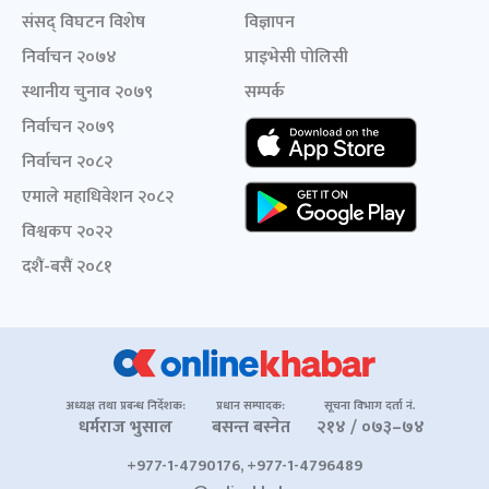
संसद् विघटन विशेष
विज्ञापन
निर्वाचन २०७४
प्राइभेसी पोलिसी
स्थानीय चुनाव २०७९
सम्पर्क
निर्वाचन २०७९
निर्वाचन २०८२
एमाले महाधिवेशन २०८२
विश्वकप २०२२
दशैं-बसैं २०८१
अध्यक्ष तथा प्रबन्ध निर्देशक:
प्रधान सम्पादक:
सूचना विभाग दर्ता नं.
धर्मराज भुसाल
बसन्त बस्नेत
२१४ / ०७३–७४
+977-1-4790176, +977-1-4796489