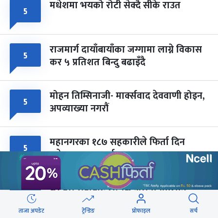
मधेशमा भयको रोटी सेक्दै सीके राउत
५
राजमार्ग दायाँबायाँका जग्गामा लाग्ने विकास
५
कर ५ प्रतिशत बिन्दु बढाइँदै
मोहन तिम्सिनाजी- मार्क्सवाद देववाणी होइन,
५
अपव्याख्या नगरौं
महानगरका १८७ सहकारीले फिर्ता दिन
५
सकेनन् सवा ८ अर्ब
ब्लु बस सेवाबाट लैंगिक असमानतालाई
४
प्रोत्साहन नगर्ने नीति लिएका हौं : मन्त्री बादी
ताजा अपडेट
ट्रेन्डिङ
प्रोफाइल
सर्च