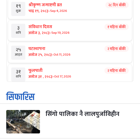
श्रीकृष्ण जन्माष्टमी व्रत
२८ दिन बाँकी
१९
-
भाद्र १९, २०८३
Sep 4, 2026
शुक्र
संविधान दिवस
१ महिना बाँकी
३
-
असोज ३, २०८३
Sep 19, 2026
शनि
घटस्थापना
२ महिना बाँकी
२५
-
असोज २५, २०८३
Oct 11, 2026
आइत
फूलपाती
२ महिना बाँकी
३१
-
असोज ३१ , २०८३
Oct 17, 2026
शनि
कार्तिक सङ्क्रान्ति
२ महिना बाँकी
१
सिफारिस
-
कार्तिक १, २०८३
Oct 18, 2026
आइत
सिंगो पालिका नै लालपुर्जाविहीन
महानवमी
२ महिना बाँकी
३
-
कार्तिक ३, २०८३
Oct 20, 2026
मंगल
विजयादशमी
२ महिना बाँकी
४