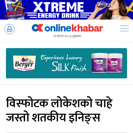
Skip
to
२२ साउन २०८३, शुक्रबार
content
विस्फोटक लोकेशको चाहे
जस्तो शतकीय इनिङ्स