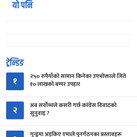
यो पनि
ट्रेन्डिङ
२५० रुपैयाँको सामान किनेका उपभोक्ताले जिते
१
१० लाखको बम्पर उपहार
अब सर्वोच्चले कसरी गर्छ कांग्रेस विवादको
२
सुनुवाइ ?
गुन्डुमा अड्किए एमाले पुनर्गठनका प्रस्तावहरू