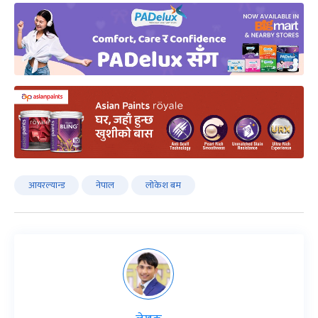
आयरल्यान्ड
नेपाल
लोकेश बम