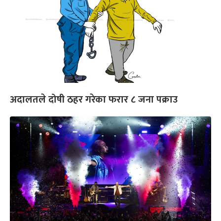
अदालतले दोषी ठहर गरेका फरार ८ जना पक्राउ