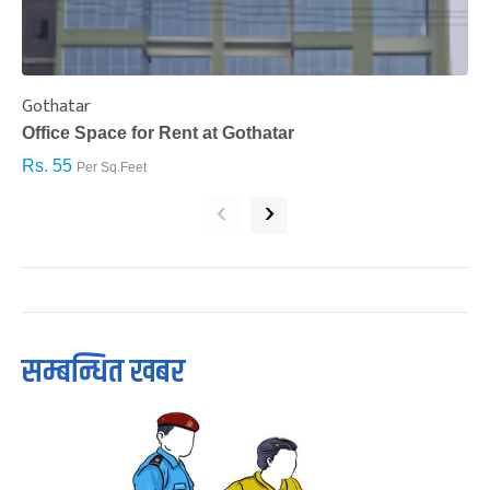
Gothatar
S
Office Space for Rent at Gothatar
H
Rs. 55
R
Per Sq.Feet
‹
›
सम्बन्धित खबर