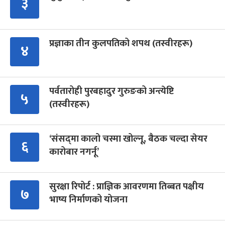
३
प्रज्ञाका तीन कुलपतिको शपथ (तस्वीरहरू)
४
पर्वतारोही पुरबहादुर गुरुङको अन्त्येष्टि
५
(तस्वीरहरू)
‘संसद्‍मा कालो चस्मा खोल्नू, बैठक चल्दा सेयर
६
कारोबार नगर्नू’
सुरक्षा रिपोर्ट : प्राज्ञिक आवरणमा तिब्बत पक्षीय
७
भाष्य निर्माणको योजना