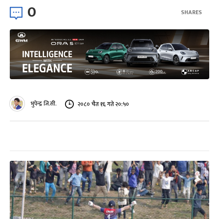
0
SHARES
भुपेन्द्र जि.सी.
२०८० चैत १६ गते २०:५०