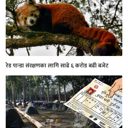
रेड पान्डा संरक्षणका लागि साढे ६ करोड बढी बजेट