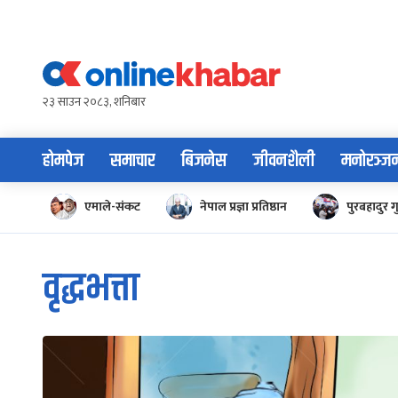
Skip
to
content
२३ साउन २०८३, शनिबार
होमपेज
समाचार
बिजनेस
जीवनशैली
मनोरञ्ज
एमाले-संकट
नेपाल प्रज्ञा प्रतिष्ठान
पुरबहादुर ग
वृद्धभत्ता