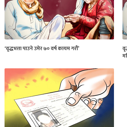
‘वृद्धभत्ता पाउने उमेर ७० वर्ष कायम गरौं’
वृ
मन