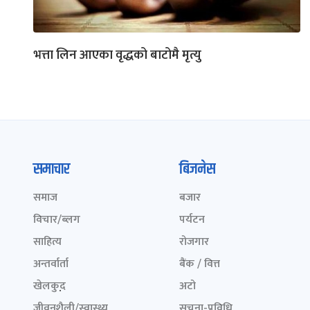
भत्ता लिन आएका वृद्धको बाटोमै मृत्यु
समाचार
बिजनेस
समाज
बजार
विचार/ब्लग
पर्यटन
साहित्य
रोजगार
अन्तर्वार्ता
बैंक / वित्त
खेलकुद़़
अटो
जीवनशैली/स्वास्थ्य
सूचना-प्रविधि