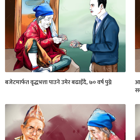
बजेटमार्फत वृद्धभत्ता पाउने उमेर बढाइँदै, ७० वर्ष पुग्ने
आर
सर