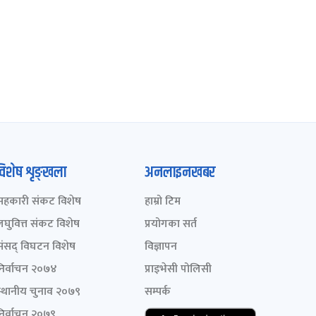
विशेष शृङ्खला
अनलाइनखबर
सहकारी संकट विशेष
हाम्रो टिम
लघुवित्त संकट विशेष
प्रयोगका सर्त
संसद् विघटन विशेष
विज्ञापन
निर्वाचन २०७४
प्राइभेसी पोलिसी
स्थानीय चुनाव २०७९
सम्पर्क
निर्वाचन २०७९