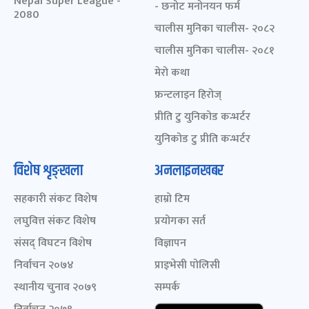
Nepal Super League -
- छनोट मनोनयन फर्म
2080
चालीस मुनिका चालीस- २०८२
चालीस मुनिका चालीस- २०८१
मेरो कथा
फ्रन्टलाइन हिरोज्
प्रीति टु युनिकोड कन्भर्टर
युनिकोड टु प्रीति कन्भर्टर
विशेष शृङ्खला
अनलाइनखबर
सहकारी संकट विशेष
हाम्रो टिम
लघुवित्त संकट विशेष
प्रयोगका सर्त
संसद् विघटन विशेष
विज्ञापन
निर्वाचन २०७४
प्राइभेसी पोलिसी
स्थानीय चुनाव २०७९
सम्पर्क