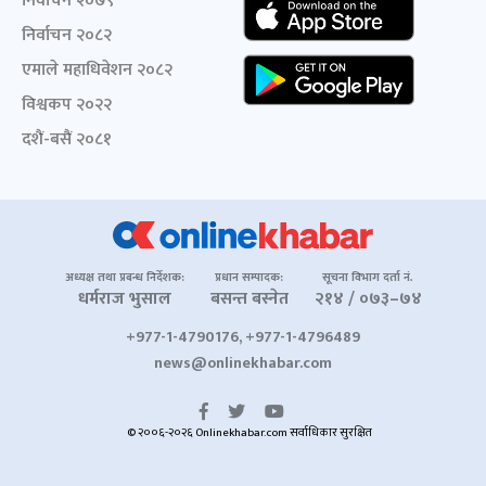
निर्वाचन २०७९
निर्वाचन २०८२
एमाले महाधिवेशन २०८२
विश्वकप २०२२
दशैं-बसैं २०८१
अध्यक्ष तथा प्रबन्ध निर्देशक:
प्रधान सम्पादक:
सूचना विभाग दर्ता नं.
धर्मराज भुसाल
बसन्त बस्नेत
२१४ / ०७३–७४
+977-1-4790176, +977-1-4796489
news@onlinekhabar.com
© २००६-२०२६ Onlinekhabar.com सर्वाधिकार सुरक्षित