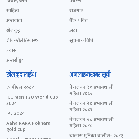
विचार/ब्लग
पर्यटन
साहित्य
रोजगार
अन्तर्वार्ता
बैंक / वित्त
खेलकुद़़
अटो
जीवनशैली/स्वास्थ्य
सूचना-प्रविधि
प्रवास
अन्तर्राष्ट्रिय
खेलकुद लाईभ
अनलाइनखबर सूची
एनपीएल २०८१
नेपालका ५० प्रभावशाली
महिला २०८२
ICC Men T20 World Cup
2024
नेपालका ५० प्रभावशाली
महिला २०८१
IPL 2024
नेपालका ५० प्रभावशाली
Aaha RARA Pokhara
महिला २०८०
gold cup
चालीस मुनिका चालीस- २०८३