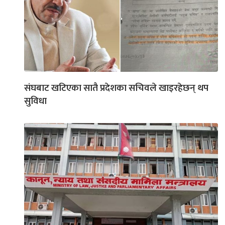
संघबाट खटिएका सातै प्रदेशका सचिवले खाइरहेछन् थप
सुविधा