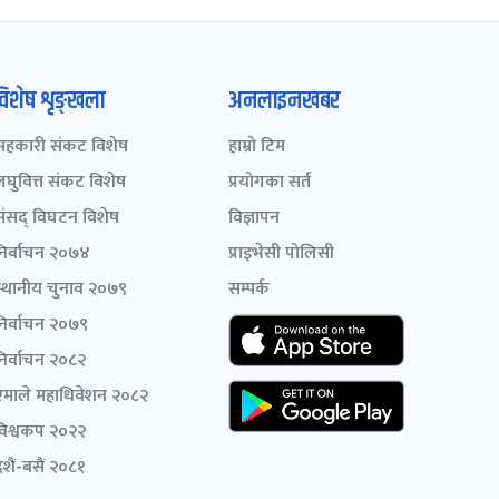
विशेष शृङ्खला
अनलाइनखबर
सहकारी संकट विशेष
हाम्रो टिम
लघुवित्त संकट विशेष
प्रयोगका सर्त
संसद् विघटन विशेष
विज्ञापन
निर्वाचन २०७४
प्राइभेसी पोलिसी
स्थानीय चुनाव २०७९
सम्पर्क
निर्वाचन २०७९
निर्वाचन २०८२
एमाले महाधिवेशन २०८२
विश्वकप २०२२
शैं-बसैं २०८१