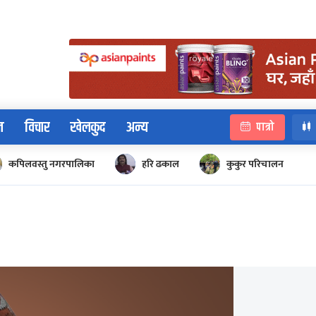
न
विचार
खेलकुद
अन्य
पात्रो
कपिलवस्तु नगरपालिका
हरि ढकाल
कुकुर परिचालन