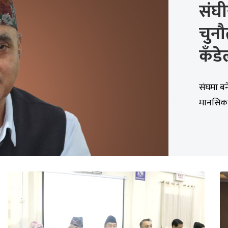
संघी
चुनौत
कँडे
संघमा बन
मानसिकता