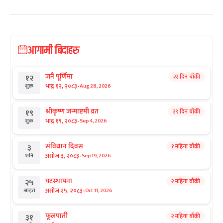
आगामी बिदाहरु
जनै पूर्णिमा
२२ दिन बाँकी
१२
-
भाद्र १२, २०८३
Aug 28, 2026
शुक्र
श्रीकृष्ण जन्माष्टमी व्रत
२९ दिन बाँकी
१९
-
भाद्र १९, २०८३
Sep 4, 2026
शुक्र
संविधान दिवस
१ महिना बाँकी
३
-
असोज ३, २०८३
Sep 19, 2026
शनि
घटस्थापना
२ महिना बाँकी
२५
-
असोज २५, २०८३
Oct 11, 2026
आइत
फूलपाती
२ महिना बाँकी
३१