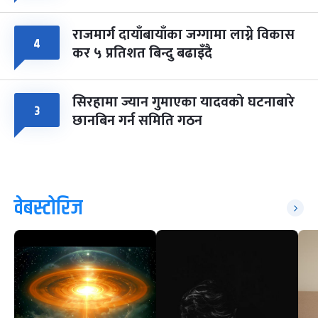
राजमार्ग दायाँबायाँका जग्गामा लाग्ने विकास
४
कर ५ प्रतिशत बिन्दु बढाइँदै
सिरहामा ज्यान गुमाएका यादवको घटनाबारे
३
छानबिन गर्न समिति गठन
वेबस्टोरिज