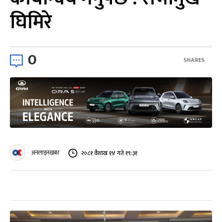
घिमिरे
0
SHARES
अनलाइनखबर
२०८१ वैशाख १४ गते १९:३१