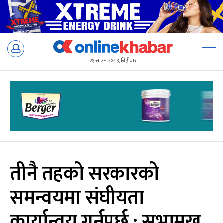
Skip
to
२१ साउन २०८३, बिहीबार
content
तीनै तहको सरकारको
समन्वयमा संघीयता
कार्यान्वय गर्नुपर्छ : सभामुख