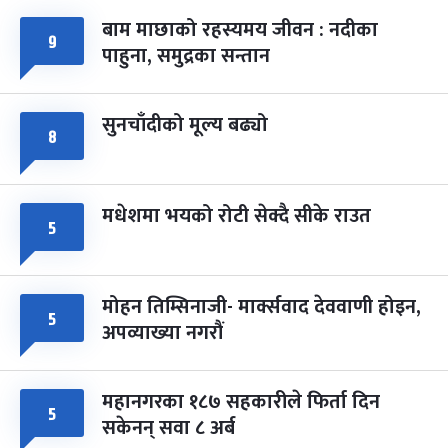
बाम माछाको रहस्यमय जीवन : नदीका
९
फागुपूर्णिमा
७ महिना बाँकी
८
पाहुना, समुद्रका सन्तान
-
चैत्र ८, २०८३
Mar 22, 2027
सोम
सुनचाँदीको मूल्य बढ्यो
८
मधेशमा भयको रोटी सेक्दै सीके राउत
५
मोहन तिम्सिनाजी- मार्क्सवाद देववाणी होइन,
५
अपव्याख्या नगरौं
महानगरका १८७ सहकारीले फिर्ता दिन
५
सकेनन् सवा ८ अर्ब