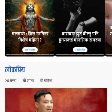
त
मलमास : किन मानिन्छ
बारम्बार झुट बोल्नु पनि
स
विशेष महिना ?
हुनसक्छ मानसिक समस्या
11
STORIES
7
STORIES
लोकप्रिय
२४ घण्टा
यो साता
यो महिना