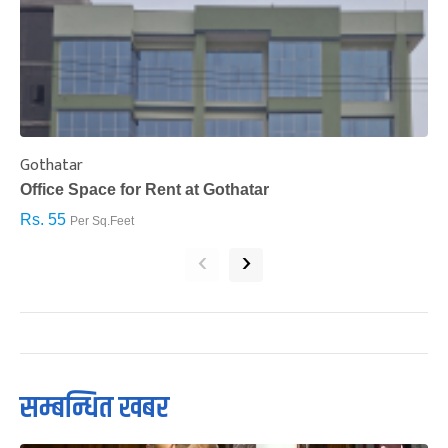
Gothatar
S
Office Space for Rent at Gothatar
H
Rs. 55
R
Per Sq.Feet
‹
›
सम्बन्धित खबर