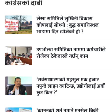
कांग्रेसको दाबी
लेखा समितिले लुम्बिनी विकास
कोषलाई सोध्यो : बुद्ध समाधिस्थल
भाडामा दिन खोजेको हो ?
उपभोक्ता समितिका नाममा कर्मचारीले
रोजेका ठेकेदारले गर्छन् काम
‘सर्वसाधारणको महसुल एक हजार
नपुग्दै लाइन काटिन्छ, उद्योगीलाई अर्बौं
छुट किन ?’
‘कानुनको शर्त नमाने एनसेल बिक्री