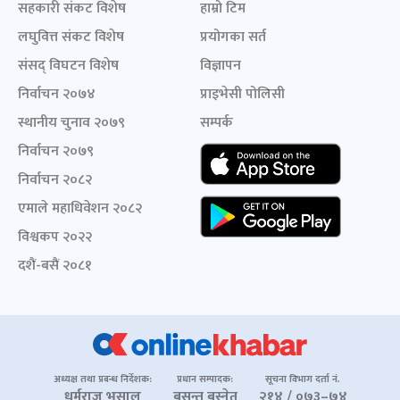
सहकारी संकट विशेष
हाम्रो टिम
लघुवित्त संकट विशेष
प्रयोगका सर्त
संसद् विघटन विशेष
विज्ञापन
निर्वाचन २०७४
प्राइभेसी पोलिसी
स्थानीय चुनाव २०७९
सम्पर्क
निर्वाचन २०७९
निर्वाचन २०८२
एमाले महाधिवेशन २०८२
विश्वकप २०२२
दशैं-बसैं २०८१
अध्यक्ष तथा प्रबन्ध निर्देशक:
प्रधान सम्पादक:
सूचना विभाग दर्ता नं.
धर्मराज भुसाल
बसन्त बस्नेत
२१४ / ०७३–७४