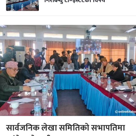
गिरीबन्धु टी–इस्टेटको विषय
सार्वजनिक लेखा समितिको सभापतिमा