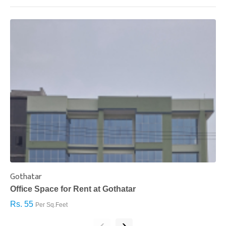
Gothatar
S
Office Space for Rent at Gothatar
H
Rs. 55
R
Per Sq.Feet
‹
›