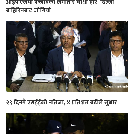
आईपीएलमा पन्जाबको लगातार चौथो हार, दिल्ली
बाहिरिनबाट जोगियो
२९ दिनमै एसईईको नतिजा, ४ प्रतिशत बढीले सुधार