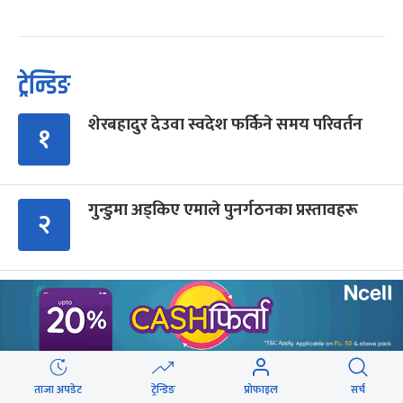
ट्रेन्डिङ
शेरबहादुर देउवा स्वदेश फर्किने समय परिवर्तन
१
गुन्डुमा अड्किए एमाले पुनर्गठनका प्रस्तावहरू
२
प्रज्ञाका तीन कुलपतिको शपथ (तस्वीरहरू)
३
बालेनलाई मनीष झाको जवाफ : महान जनादेश
४
ताजा अपडेट
ट्रेन्डिङ
प्रोफाइल
सर्च