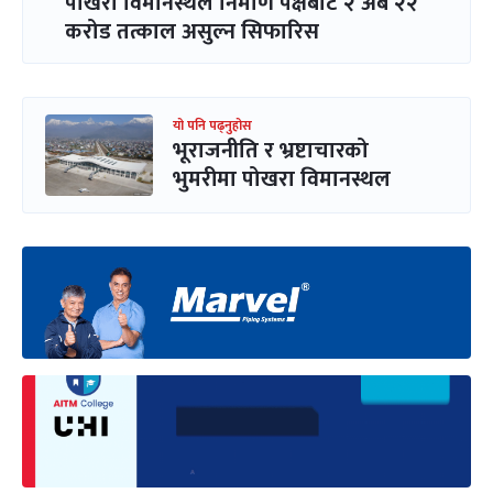
पोखरा विमानस्थल निर्माण पक्षबाट २ अर्ब २२
करोड तत्काल असुल्न सिफारिस
यो पनि पढ्नुहोस
भूराजनीति र भ्रष्टाचारको
भुमरीमा पोखरा विमानस्थल