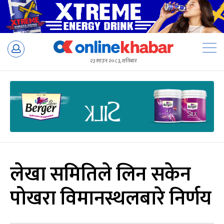
Skip
to
२३ साउन २०८३, शनिबार
content
लेखा समितिले लिन सकेन
पोखरा विमानस्थलबारे निर्णय