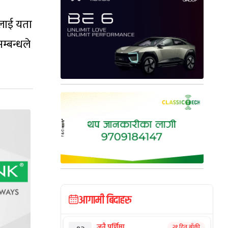
नलाई यता
म्बन्धले
आगामी बिदाहरु
जनै पूर्णिमा
२१ दिन बाँकी