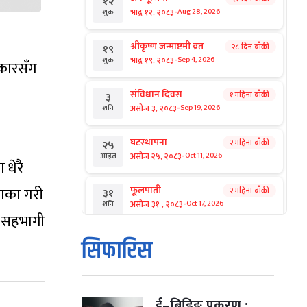
१२
-
भाद्र १२, २०८३
Aug 28, 2026
शुक्र
श्रीकृष्ण जन्माष्टमी व्रत
२८ दिन बाँकी
१९
-
भाद्र १९, २०८३
Sep 4, 2026
शुक्र
रकारसँग
संविधान दिवस
१ महिना बाँकी
३
-
असोज ३, २०८३
Sep 19, 2026
शनि
घटस्थापना
२ महिना बाँकी
२५
-
असोज २५, २०८३
Oct 11, 2026
आइत
धेरै
ताका गरी
फूलपाती
२ महिना बाँकी
३१
-
असोज ३१ , २०८३
Oct 17, 2026
शनि
ा सहभागी
कार्तिक सङ्क्रान्ति
२ महिना बाँकी
१
सिफारिस
-
कार्तिक १, २०८३
Oct 18, 2026
आइत
महानवमी
२ महिना बाँकी
३
-
कार्तिक ३, २०८३
Oct 20, 2026
मंगल
ई–बिडिङ प्रकरण :