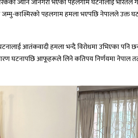
िकको ज्यान जानेगरी भएको पहलगाम घटनालाई भारतले गम
 जम्मु-काश्मिरको पहलगाम हमला भएपछि नेपालले उक्त घ
टनालाई आतंकवादी हमला भन्दै विरोधमा उभिएका पनि छन
ा कारण घटनापछि आफूहरूले लिने कतिपय निर्णयमा नेपाल त
।