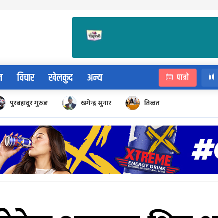
न
विचार
खेलकुद
अन्य
पात्रो
पुरबहादुर गुरुङ
खगेन्द्र सुनार
तिब्बत