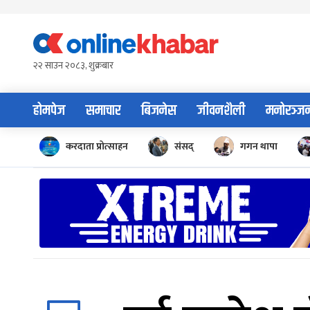
Skip
to
content
२२ साउन २०८३, शुक्रबार
होमपेज
समाचार
बिजनेस
जीवनशैली
मनोरञ्ज
करदाता प्रोत्साहन
संसद्
गगन थापा