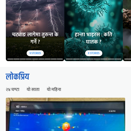
चट्याङ लागेमा तुरुन्त के
हान्ता भाइरस : कति
गर्ने ?
घातक ?
9
STORIES
8
STORIES
लोकप्रिय
२४ घण्टा
यो साता
यो महिना