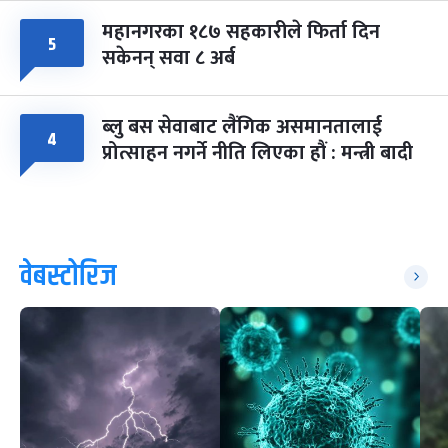
महानगरका १८७ सहकारीले फिर्ता दिन
५
सकेनन् सवा ८ अर्ब
ब्लु बस सेवाबाट लैंगिक असमानतालाई
४
प्रोत्साहन नगर्ने नीति लिएका हौं : मन्त्री बादी
वेबस्टोरिज