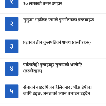
१
१० लाखको बम्पर उपहार
गुन्डुमा अड्किए एमाले पुनर्गठनका प्रस्तावहरू
२
प्रज्ञाका तीन कुलपतिको शपथ (तस्वीरहरू)
३
पर्वतारोही पुरबहादुर गुरुङको अन्त्येष्टि
४
(तस्वीरहरू)
सेनाको नाइटभिजन हेलिकप्टर : भीआईपीका
५
लागि उड्छ, जनताको ज्यान बचाउन उड्दैन