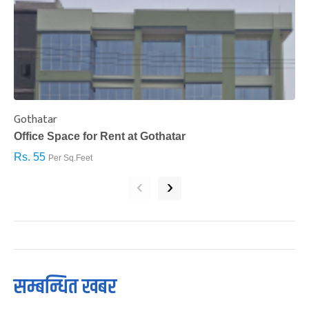
Gothatar
S
Office Space for Rent at Gothatar
H
Rs. 55
R
Per Sq.Feet
‹
›
सम्बन्धित खबर