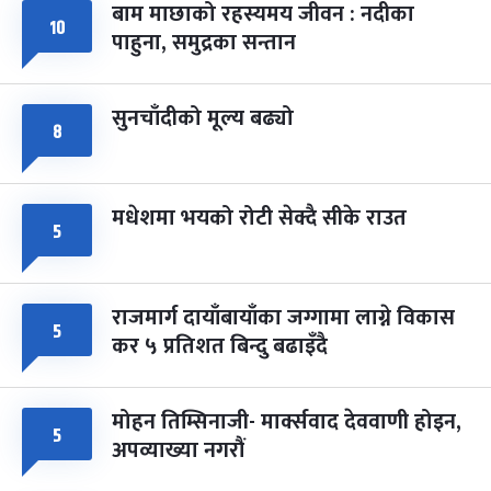
बाम माछाको रहस्यमय जीवन : नदीका
फागुपूर्णिमा
१०
७ महिना बाँकी
८
पाहुना, समुद्रका सन्तान
-
चैत्र ८, २०८३
Mar 22, 2027
सोम
सुनचाँदीको मूल्य बढ्यो
८
मधेशमा भयको रोटी सेक्दै सीके राउत
५
राजमार्ग दायाँबायाँका जग्गामा लाग्ने विकास
५
कर ५ प्रतिशत बिन्दु बढाइँदै
मोहन तिम्सिनाजी- मार्क्सवाद देववाणी होइन,
५
अपव्याख्या नगरौं