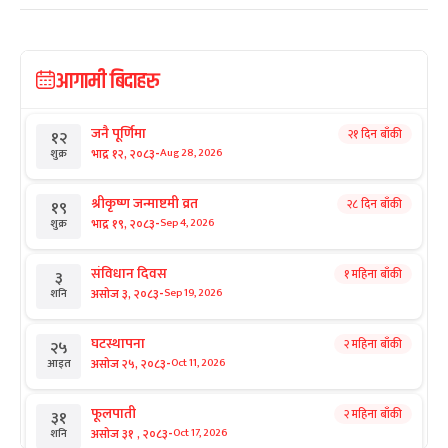
आगामी बिदाहरु
जनै पूर्णिमा
२१ दिन बाँकी
१२
-
भाद्र १२, २०८३
Aug 28, 2026
शुक्र
श्रीकृष्ण जन्माष्टमी व्रत
२८ दिन बाँकी
१९
-
भाद्र १९, २०८३
Sep 4, 2026
शुक्र
संविधान दिवस
१ महिना बाँकी
३
-
असोज ३, २०८३
Sep 19, 2026
शनि
घटस्थापना
२ महिना बाँकी
२५
-
असोज २५, २०८३
Oct 11, 2026
आइत
फूलपाती
२ महिना बाँकी
३१
-
असोज ३१ , २०८३
Oct 17, 2026
शनि