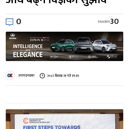
0
30
SHARES
अनलाइनखबर
२०८२ वैशाख २१ गते १९:१२