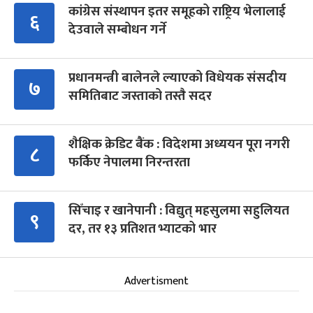
कांग्रेस संस्थापन इतर समूहको राष्ट्रिय भेलालाई
६
देउवाले सम्बोधन गर्ने
प्रधानमन्त्री बालेनले ल्याएको विधेयक संसदीय
७
समितिबाट जस्ताको तस्तै सदर
शैक्षिक क्रेडिट बैंक : विदेशमा अध्ययन पूरा नगरी
८
फर्किए नेपालमा निरन्तरता
सिँचाइ र खानेपानी : विद्युत् महसुलमा सहुलियत
९
दर, तर १३ प्रतिशत भ्याटको भार
Advertisment