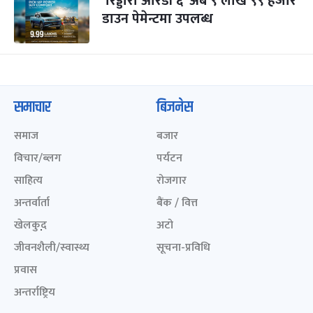
‘रिड्डारा आरडी ६’ अब ९ लाख ९९ हजार
डाउन पेमेन्टमा उपलब्ध
समाचार
बिजनेस
समाज
बजार
विचार/ब्लग
पर्यटन
साहित्य
रोजगार
अन्तर्वार्ता
बैंक / वित्त
खेलकुद़़
अटो
जीवनशैली/स्वास्थ्य
सूचना-प्रविधि
प्रवास
अन्तर्राष्ट्रिय