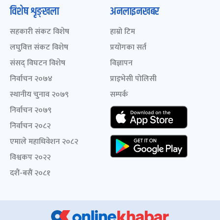
विशेष शृङ्खला
अनलाइनखबर
सहकारी संकट विशेष
हाम्रो टिम
लघुवित्त संकट विशेष
प्रयोगका सर्त
संसद् विघटन विशेष
विज्ञापन
निर्वाचन २०७४
प्राइभेसी पोलिसी
स्थानीय चुनाव २०७९
सम्पर्क
निर्वाचन २०७९
निर्वाचन २०८२
एमाले महाधिवेशन २०८२
विश्वकप २०२२
दशैं-बसैं २०८१