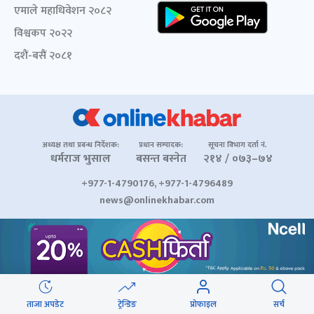
एमाले महाधिवेशन २०८२
विश्वकप २०२२
दशैं-बसैं २०८१
अध्यक्ष तथा प्रबन्ध निर्देशक:
प्रधान सम्पादक:
सूचना विभाग दर्ता नं.
धर्मराज भुसाल
बसन्त बस्नेत
२१४ / ०७३–७४
+977-1-4790176, +977-1-4796489
news@onlinekhabar.com
© २००६-२०२६ Onlinekhabar.com सर्वाधिकार सुरक्षित
ताजा अपडेट
ट्रेन्डिङ
प्रोफाइल
सर्च