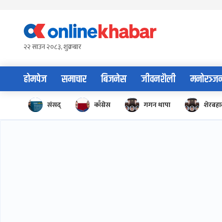
Skip
to
content
२२ साउन २०८३, शुक्रबार
होमपेज
समाचार
बिजनेस
जीवनशैली
मनोरञ्ज
संसद्
काँग्रेस
गगन थापा
शेरबहाद