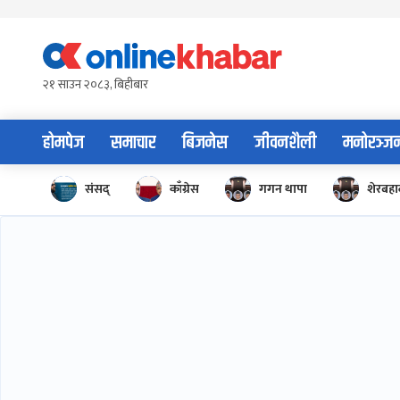
Skip
to
content
२१ साउन २०८३, बिहीबार
होमपेज
समाचार
बिजनेस
जीवनशैली
मनोरञ्ज
संसद्
काँग्रेस
गगन थापा
शेरबहाद