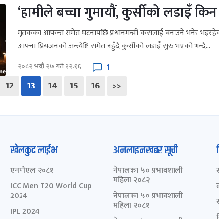
‘हामीले बच्चा गुमायौं, कुर्सीको लडाइँ किन 
मृतकका आफन्त समेत घटनापछि प्रधानमन्त्री कसलाई बनाउने भनेर भइरहेक
आफ्ना प्रियजनको अन्त्येष्टि समेत नहुँदै कुर्सीको लडाइँ सुरु भएको भन्दै...
1
२०८२ भदौ २७ गते २२:१६
12
13
14
15
16
>>
खेलकुद लाईभ
अनलाइनखबर सूची
एनपीएल २०८१
नेपालका ५० प्रभावशाली
महिला २०८२
ICC Men T20 World Cup
2024
नेपालका ५० प्रभावशाली
महिला २०८१
IPL 2024