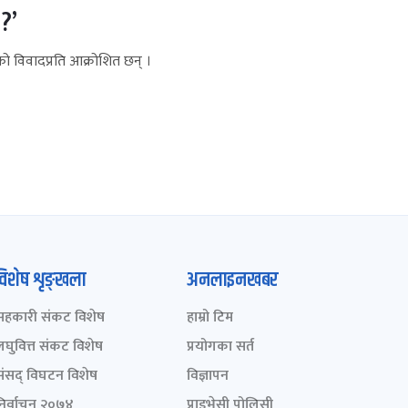
?’
ो विवादप्रति आक्रोशित छन् ।
विशेष शृङ्खला
अनलाइनखबर
सहकारी संकट विशेष
हाम्रो टिम
लघुवित्त संकट विशेष
प्रयोगका सर्त
संसद् विघटन विशेष
विज्ञापन
निर्वाचन २०७४
प्राइभेसी पोलिसी