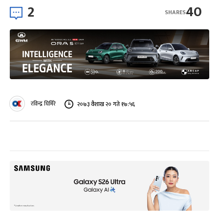
2
40
SHARES
रविन्द्र घिमिरे
२०७३ वैशाख २० गते १७:५६