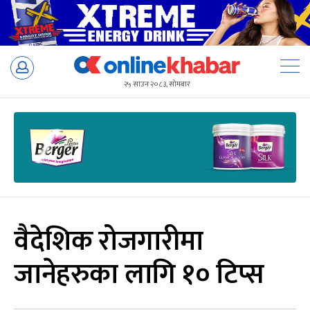
Skip
to
२५ साउन २०८३, सोमबार
content
वैदेशिक रोजगारीमा
जानेहरुका लागि १० टिप्स