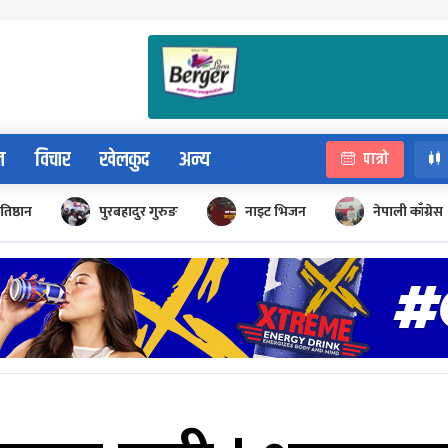
न
विचार
खेलकुद
अन्य
पात्रो
रतिष्ठान
पुरबहादुर गुरुङ
नाइट भिजन
नेपाली काँग्रेस