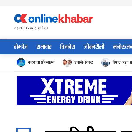
Skip
to
content
२३ साउन २०८३, शनिबार
होमपेज
समाचार
बिजनेस
जीवनशैली
मनोरञ्ज
करदाता प्रोत्साहन
एमाले-संकट
नेपाल प्रज्ञा प्