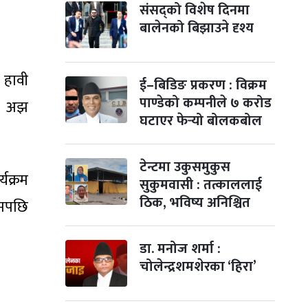
-
कार्तिक ३, २०८३
Oct 20, 2026
मंगल
संसद्को विशेष दिनमा
बालेनको बिझाउने दृश्य
विजयादशमी
२ महिना बाँकी
४
-
कार्तिक ४, २०८३
Oct 21, 2026
बुध
 हावी
ई–बिडिङ प्रकरण : विक्रम
पापा‌ङ्कुशा एकादशी व्रत
२ महिना बाँकी
५
पाण्डेको कम्पनीले ७ करोड
-
कार्तिक ५, २०८३
Oct 22, 2026
बिहि
 । अझ
घटाएर फेर्‍यो बोलकबोल
कुकुर तिहार
३ महिना बाँकी
२२
-
कार्तिक २२, २०८३
Nov 8, 2026
आइत
टेन्टमा उकुसमुकुस
यक्रम
सुकुमवासी : तत्काललाई
गाई पूजा
३ महिना बाँकी
२३
-
कार्तिक २३, २०८३
Nov 9, 2026
सोम
ठिक, भविष्य अनिश्चित
्रमपछि
गोरुपुजा
३ महिना बाँकी
२४
-
डा. मनोज शर्मा :
कार्तिक २४, २०८३
Nov 10, 2026
मंगल
चोलेन्द्रशमशेरका ‘हिरा’
भाइटीका
३ महिना बाँकी
२५
-
कार्तिक २५, २०८३
Nov 11, 2026
बुध