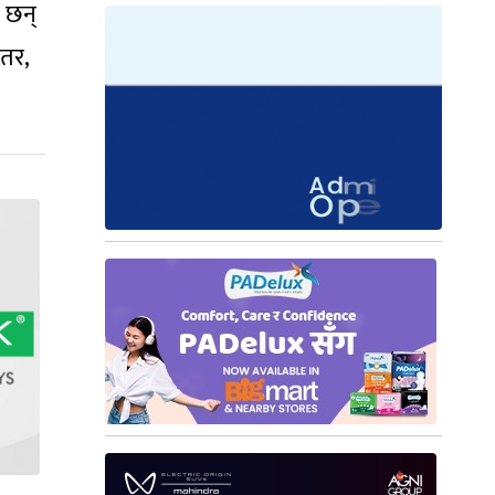
ा छन्
तर,