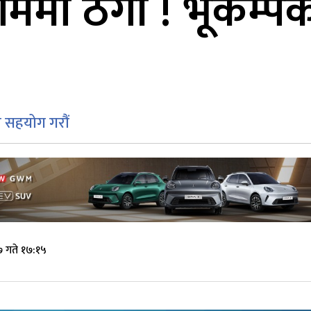
नाममा ठगी ! भूकम्
रै सहयोग गरौं
 गते १७:१५