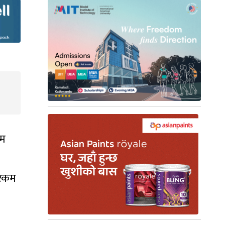
रम
ो रकम