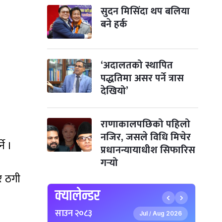
सुदन मिसिंदा थप बलिया
छठपर्व
३ महिना बाँकी
२९
बने हर्क
-
कार्तिक २९, २०८३
Nov 15, 2026
आइत
क्रिसमस डे
४ महिना बाँकी
१०
-
पौष १०, २०८३
Dec 25, 2026
शुक्र
‘अदालतको स्थापित
पद्धतिमा असर पर्ने त्रास
तमुल्होछार
४ महिना बाँकी
१५
देखियो’
-
पौष १५, २०८३
Dec 30, 2026
बुध
पृथ्वी जयन्ती
५ महिना बाँकी
२७
राणाकालपछिको पहिलो
-
पौष २७, २०८३
Jan 11, 2027
सोम
नजिर, जसले विधि मिचेर
ने ।
प्रधानन्यायाधीश सिफारिस
माघे सङ्क्रान्ति
५ महिना बाँकी
१
गर्‍यो
-
माघ १, २०८३
Jan 15, 2027
शुक्र
एर ठगी
सहिद दिवस
५ महिना बाँकी
१६
क्यालेन्डर
-
माघ १६, २०८३
Jan 30, 2027
शनि
साउन २०८३
Jul
Aug 2026
/