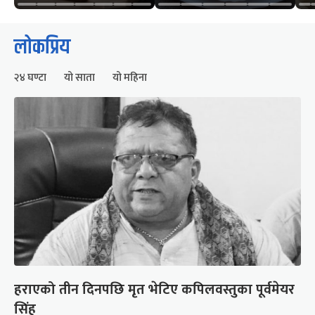
लोकप्रिय
२४ घण्टा
यो साता
यो महिना
हराएको तीन दिनपछि मृत भेटिए कपिलवस्तुका पूर्वमेयर
सिंह