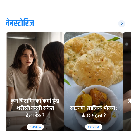
वेबस्टोरिज
कुन भिटामिनको कमी हुँदा
अ
शरीरले कस्तो संकेत
साउनमा सात्त्विक भोजन :
देखाउँछ ?
के छ महत्व ?
7
STORIES
6
STORIES