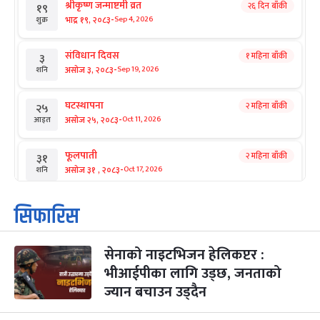
श्रीकृष्ण जन्माष्टमी व्रत
२६ दिन बाँकी
१९
-
भाद्र १९, २०८३
Sep 4, 2026
शुक्र
संविधान दिवस
१ महिना बाँकी
३
-
असोज ३, २०८३
Sep 19, 2026
शनि
घटस्थापना
२ महिना बाँकी
२५
-
असोज २५, २०८३
Oct 11, 2026
आइत
फूलपाती
२ महिना बाँकी
३१
-
असोज ३१ , २०८३
Oct 17, 2026
शनि
कार्तिक सङ्क्रान्ति
२ महिना बाँकी
१
सिफारिस
-
कार्तिक १, २०८३
Oct 18, 2026
आइत
सेनाको नाइटभिजन हेलिकप्टर :
महानवमी
२ महिना बाँकी
३
-
भीआईपीका लागि उड्छ, जनताको
कार्तिक ३, २०८३
Oct 20, 2026
मंगल
ज्यान बचाउन उड्दैन
विजयादशमी
२ महिना बाँकी
४
-
कार्तिक ४, २०८३
Oct 21, 2026
बुध