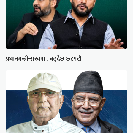
प्रधानमन्त्री-रास्वपा : बढ्दैछ छटपटी