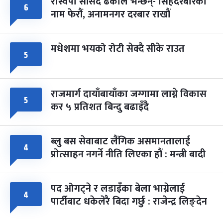
रास्वपा सांसद ढकाल भन्छन्- सिंहदरबारको
६
नाम फेरौं, अनामनगर दरबार राखौं
मधेशमा भयको रोटी सेक्दै सीके राउत
५
राजमार्ग दायाँबायाँका जग्गामा लाग्ने विकास
५
कर ५ प्रतिशत बिन्दु बढाइँदै
ब्लु बस सेवाबाट लैंगिक असमानतालाई
४
प्रोत्साहन नगर्ने नीति लिएका हौं : मन्त्री बादी
पद ओगट्ने र लडाइँका बेला भाग्नेलाई
४
पार्टीबाट धकेलेरै बिदा गर्छु : राजेन्द्र लिङ्देन