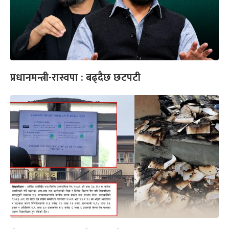
प्रधानमन्त्री-रास्वपा : बढ्दैछ छटपटी