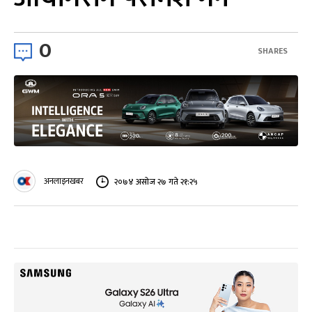
0
SHARES
अनलाइनखबर
२०७४ असोज २७ गते २१:२५