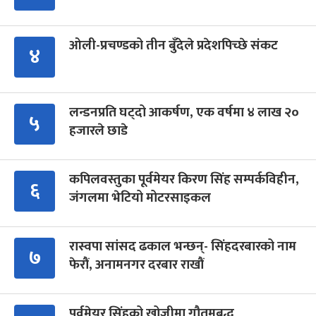
ओली-प्रचण्डको तीन बुँदेले प्रदेशपिच्छे संकट
४
लन्डनप्रति घट्दो आकर्षण, एक वर्षमा ४ लाख २०
५
हजारले छाडे
कपिलवस्तुका पूर्वमेयर किरण सिंह सम्पर्कविहीन,
६
जंगलमा भेटियो मोटरसाइकल
रास्वपा सांसद ढकाल भन्छन्- सिंहदरबारको नाम
७
फेरौं, अनामनगर दरबार राखौं
पूर्वमेयर सिंहको खोजीमा गौतमबुद्ध