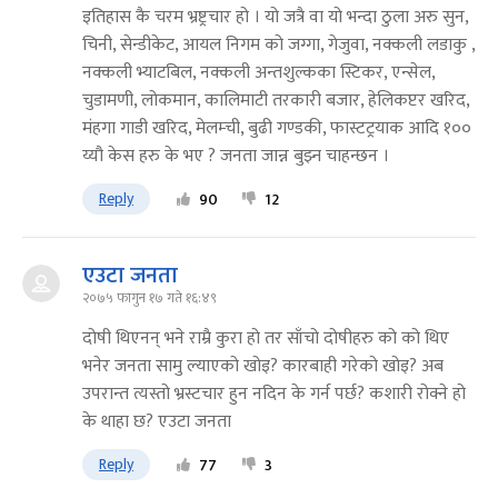
इतिहास कै चरम भ्रष्ट्रचार हो । यो जत्रै वा यो भन्दा ठुला अरु सुन,
चिनी, सेन्डीकेट, आयल निगम को जग्गा, गेजुवा, नक्कली लडाकु ,
नक्कली भ्याटबिल, नक्कली अन्तशुल्कका स्टिकर, एन्सेल,
चुडामणी, लोकमान, कालिमाटी तरकारी बजार, हेलिकप्टर खरिद,
मंहगा गाडी खरिद, मेलम्ची, बुढी गण्डकी, फास्टट्रयाक आदि १००
य्यौ केस हरु के भए ? जनता जान्न बुझ्न चाहन्छन ।
Reply
90
12
एउटा जनता
२०७५ फागुन १७ गते १६:४९
दोषी थिएनन् भने राम्रै कुरा हो तर साँचो दोषीहरु को को थिए
भनेर जनता सामु ल्याएको खोइ? कारबाही गरेको खोइ? अब
उपरान्त त्यस्तो भ्रस्टचार हुन नदिन के गर्न पर्छ? कशारी रोक्ने हो
के थाहा छ? एउटा जनता
Reply
77
3