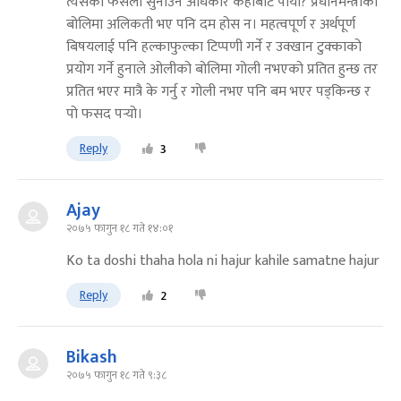
त्यसको फैसला सुनाउने अधिकार कहाबाट पायो? प्रधानमन्त्रीको
बोलिमा अलिकती भए पनि दम होस न। महत्वपूर्ण र अर्थपूर्ण
बिषयलाई पनि हल्काफुल्का टिप्पणी गर्ने र उक्खान टुक्काको
प्रयोग गर्ने हुनाले ओलीको बोलिमा गोली नभएको प्रतित हुन्छ तर
प्रतित भएर मात्रै के गर्नु र गोली नभए पनि बम भएर पड्किन्छ र
पो फसद पर्‍यो।
Reply
3
Ajay
२०७५ फागुन १८ गते १४:०१
Ko ta doshi thaha hola ni hajur kahile samatne hajur
Reply
2
Bikash
२०७५ फागुन १८ गते ९:३८