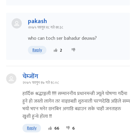
pakash
२०७५ फागुन १८ गते ११:३८
who can toch ser bahadur deuwa?
Reply
2
चेम्जोंग
२०७५ फागुन १७ गते १८:०८
हार्दिक श्रद्धाञ्जली !!!!! सम्माननीय प्रधानमन्त्री ज्यूले घोषणा गर्दैमा
हुने हो जस्तो लागेन तर वाइडबडी शुरुवाती चरणदेखि अहिले सम्म
भयो भएन भनेर छनबिन अगाडि बढाउन सके चाही जनताहरु
खुशी हुन्थे होला !!!
Reply
66
6