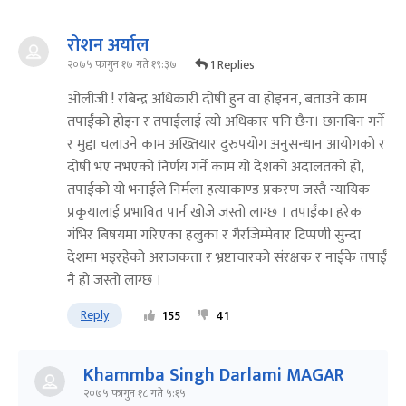
रोशन अर्याल
1 Replies
२०७५ फागुन १७ गते १९:३७
ओलीजी ! रबिन्द्र अधिकारी दोषी हुन वा होइनन, बताउने काम
तपाईंको होइन र तपाईंलाई त्यो अधिकार पनि छैन। छानबिन गर्ने
र मुद्दा चलाउने काम अख्तियार दुरुपयोग अनुसन्धान आयोगको र
दोषी भए नभएको निर्णय गर्ने काम यो देशको अदालतको हो,
तपाईको यो भनाईले निर्मला हत्याकाण्ड प्रकरण जस्तै न्यायिक
प्रकृयालाई प्रभावित पार्न खोजे जस्तो लाग्छ । तपाईंका हरेक
गंभिर बिषयमा गरिएका हलुका र गैरजिम्मेवार टिप्पणी सुन्दा
देशमा भइरहेको अराजकता र भ्रष्टाचारको संरक्षक र नाईके तपाईं
नै हो जस्तो लाग्छ ।
Reply
155
41
Khammba Singh Darlami MAGAR
२०७५ फागुन १८ गते ५:१५