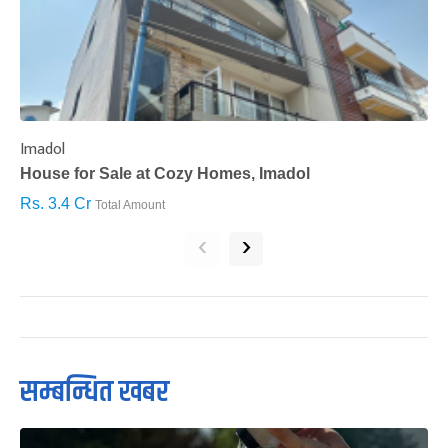
Imadol
B
House for Sale at Cozy Homes, Imadol
B
Rs. 3.4 Cr
R
Total Amount
‹
›
सम्बन्धित खबर