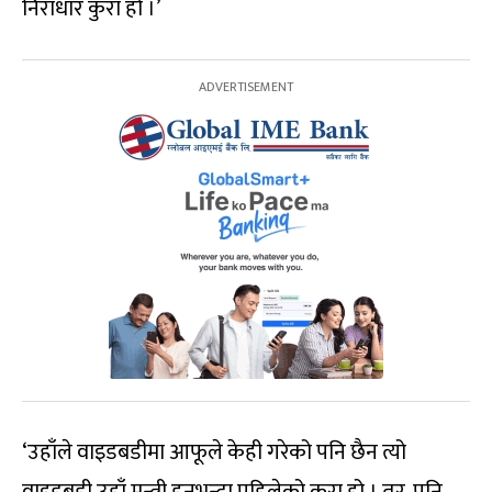
निराधार कुरा हो ।’
‘उहाँले वाइडबडीमा आफूले केही गरेको पनि छैन त्यो
वाइडबडी उहाँ मन्त्री हुनभन्दा पहिलेको कुरा हो । तर, पनि