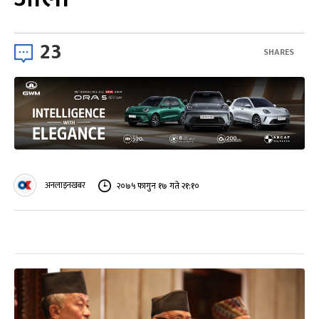
23
SHARES
अनलाइनखबर
२०७५ फागुन १७ गते २१:१०