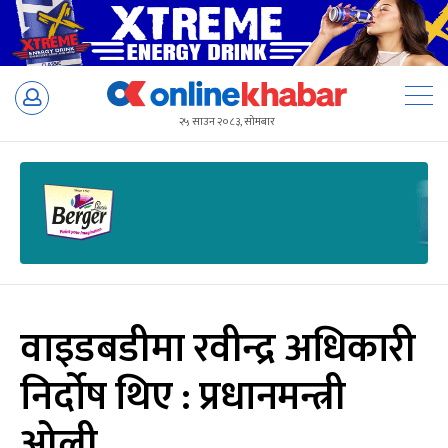
Skip
to
२५ साउन २०८३, सोमबार
content
वाइडबडीमा रवीन्द्र अधिकारी
निर्दोष थिए : प्रधानमन्त्री
ओली