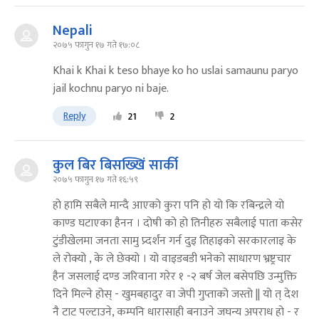
Nepali
२०७५ फागुन १७ गते १७:०८
Khai k Khai k teso bhaye ko ho uslai samaunu paryo
jail kochnu paryo ni baje.
Reply
21
2
कुल बिर बिसख्खिं सार्की
२०७५ फागुन १७ गते १६:५९
हो हामि सबैले मान्दै आएको कुरा पनि हो यो कि रबिन्द्रले यो
काण्ड घटाएका हैनन । दोषी को हो तिनीहरु सबैलाई पाता कसेर
टुंडीखेलमा जनता सामु प्र्दर्शंन गर्न दुइ तिहाइको सरकारलाइ के
ले रोक्यो , के ले छेक्यो । यो वाइडबडी भनेको साधारण भ्रष्ट्रचार
हैन जसलाई दण्ड जरिवाना गरेर १ -२ बर्ष जेल बसेपछि उन्मुक्ति
दिने मिल्ने होस् - खुमबहादुर वा जेपी गुप्ताको जस्तो || यो त् देश
नै टाट पल्टाउने, कम्पनि धारासाही बनाउने जघन्य अपराध हो - र