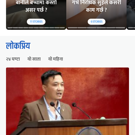
बानीले बच्चामा कस्तो
गर्भ निरोधक सुईले कसरी
असर पर्छ ?
काम गर्छ ?
11
STORIES
6
STORIES
लोकप्रिय
२४ घण्टा
यो साता
यो महिना