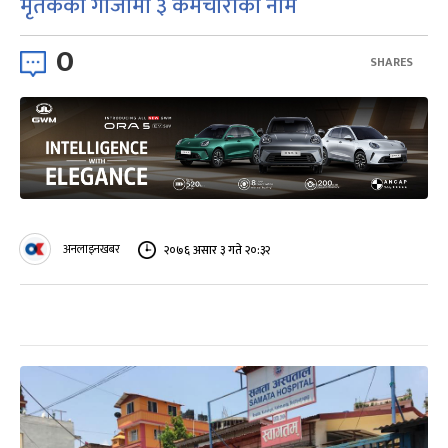
मृतकको गोजीमा ३ कर्मचारीको नाम
0
SHARES
अनलाइनखबर
२०७६ असार ३ गते २०:३२