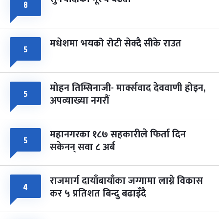
८
मधेशमा भयको रोटी सेक्दै सीके राउत
५
मोहन तिम्सिनाजी- मार्क्सवाद देववाणी होइन,
५
अपव्याख्या नगरौं
महानगरका १८७ सहकारीले फिर्ता दिन
५
सकेनन् सवा ८ अर्ब
राजमार्ग दायाँबायाँका जग्गामा लाग्ने विकास
४
कर ५ प्रतिशत बिन्दु बढाइँदै