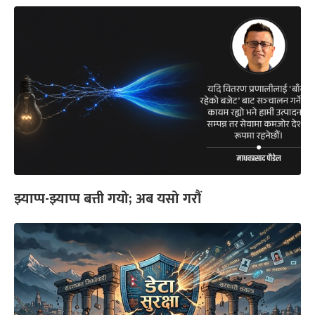
झ्याप्प-झ्याप्प बत्ती गयो; अब यसो गरौं