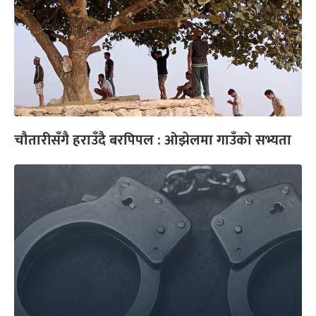
चौतारीसँगै हराउँदै बरपिपल : ओझेलमा गाउँको सभ्यता