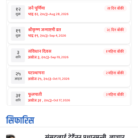
जनै पूर्णिमा
२१ दिन बाँकी
१२
-
भाद्र १२, २०८३
Aug 28, 2026
शुक्र
श्रीकृष्ण जन्माष्टमी व्रत
२८ दिन बाँकी
१९
-
भाद्र १९, २०८३
Sep 4, 2026
शुक्र
संविधान दिवस
१ महिना बाँकी
३
-
असोज ३, २०८३
Sep 19, 2026
शनि
घटस्थापना
२ महिना बाँकी
२५
-
असोज २५, २०८३
Oct 11, 2026
आइत
फूलपाती
२ महिना बाँकी
३१
-
असोज ३१ , २०८३
Oct 17, 2026
शनि
कार्तिक सङ्क्रान्ति
२ महिना बाँकी
१
सिफारिस
-
कार्तिक १, २०८३
Oct 18, 2026
आइत
संसद्लाई टेर्दैनन् प्रधानमन्त्री, लाचार
महानवमी
२ महिना बाँकी