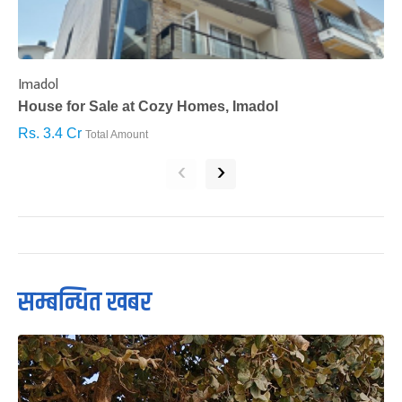
Imadol
B
House for Sale at Cozy Homes, Imadol
B
Rs. 3.4 Cr
R
Total Amount
‹
›
सम्बन्धित खबर