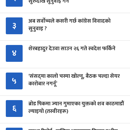
सुरुदेखि सुनुवाइ गर्ने
अब सर्वोच्चले कसरी गर्छ कांग्रेस विवादको
३
सुनुवाइ ?
शेरबहादुर देउवा साउन २६ गते स्वदेश फर्किने
४
‘संसद्‍मा कालो चस्मा खोल्नू, बैठक चल्दा सेयर
५
कारोबार नगर्नू’
ब्रोड पिकमा ज्यान गुमाएका युक्तको शव काठमाडौं
६
ल्याइयो (तस्वीरहरू)