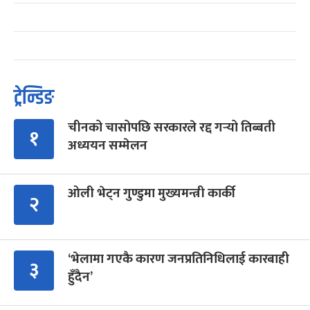
ट्रेन्डिङ
चीनको चासोपछि सरकारले रद्द गर्‍यो तिब्बती
१
अध्ययन सम्मेलन
ओली भेट्न गुण्डुमा मुख्यमन्त्री कार्की
२
‘भेलामा गएकै कारण जनप्रतिनिधिलाई कारबाही
३
हुँदैन’