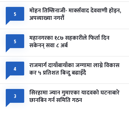
मोहन तिम्सिनाजी- मार्क्सवाद देववाणी होइन,
५
अपव्याख्या नगरौं
महानगरका १८७ सहकारीले फिर्ता दिन
५
सकेनन् सवा ८ अर्ब
राजमार्ग दायाँबायाँका जग्गामा लाग्ने विकास
४
कर ५ प्रतिशत बिन्दु बढाइँदै
सिरहामा ज्यान गुमाएका यादवको घटनाबारे
३
छानबिन गर्न समिति गठन