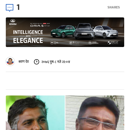
1
SHARES
श्रवण देव
२०७६ पुष ८ गते २२:०४