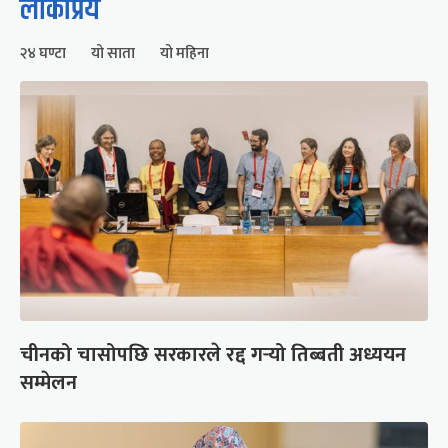
लोकप्रिय
२४ घण्टा
यो साता
यो महिना
चीनको चासोपछि सरकारले रद्द गर्‍यो तिब्बती अध्ययन
सम्मेलन