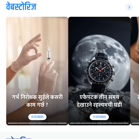
वेबस्टोरिज
गर्भ निरोधक सुईले कसरी
एकैपटक तीन समय
काम गर्छ ?
देखाउने रहस्यमयी घडी
6
STORIES
11
STORIES