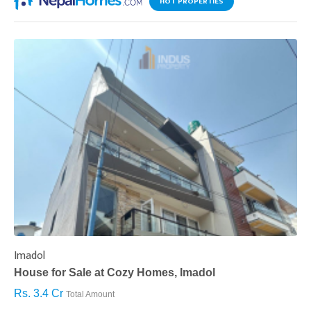
HOT PROPERTIES
Imadol
B
House for Sale at Cozy Homes, Imadol
B
Rs. 3.4 Cr
R
Total Amount