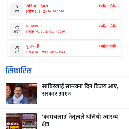
संविधान दिवस
१ महिना बाँकी
३
-
असोज ३, २०८३
Sep 19, 2026
शनि
घटस्थापना
२ महिना बाँकी
२५
-
असोज २५, २०८३
Oct 11, 2026
आइत
फूलपाती
२ महिना बाँकी
३१
-
असोज ३१ , २०८३
Oct 17, 2026
शनि
कार्तिक सङ्क्रान्ति
२ महिना बाँकी
१
सिफारिस
-
कार्तिक १, २०८३
Oct 18, 2026
आइत
साबिरलाई सान्त्वना दिन विजय आए,
महानवमी
२ महिना बाँकी
३
-
सरकार आएन
कार्तिक ३, २०८३
Oct 20, 2026
मंगल
विजयादशमी
२ महिना बाँकी
४
-
कार्तिक ४, २०८३
Oct 21, 2026
बुध
‘कामचलाउ’ नेतृत्वले थलियो स्वास्थ्य
क्षेत्र
पापा‌ङ्कुशा एकादशी व्रत
२ महिना बाँकी
५