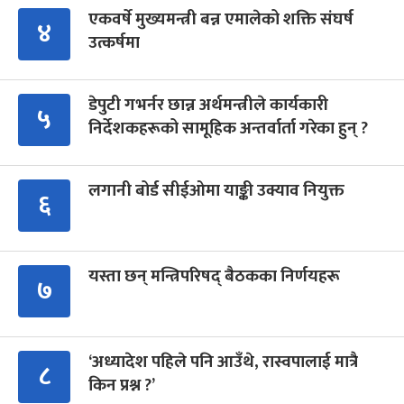
एकवर्षे मुख्यमन्त्री बन्न एमालेको शक्ति संघर्ष
४
उत्कर्षमा
डेपुटी गभर्नर छान्न अर्थमन्त्रीले कार्यकारी
५
निर्देशकहरूको सामूहिक अन्तर्वार्ता गरेका हुन् ?
लगानी बोर्ड सीईओमा याङ्की उक्याव नियुक्त
६
यस्ता छन् मन्त्रिपरिषद् बैठकका निर्णयहरू
७
‘अध्यादेश पहिले पनि आउँथे, रास्वपालाई मात्रै
८
किन प्रश्न ?’