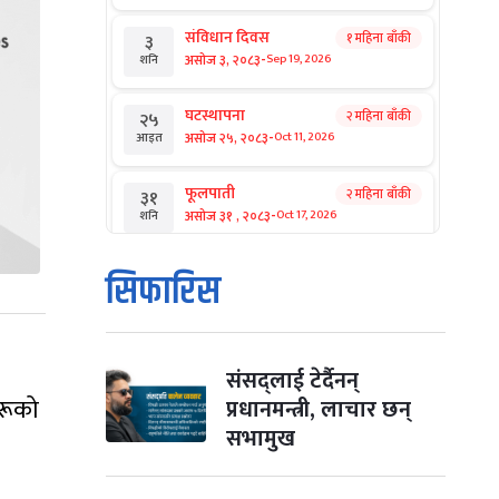
संविधान दिवस
१ महिना बाँकी
३
-
असोज ३, २०८३
Sep 19, 2026
शनि
घटस्थापना
२ महिना बाँकी
२५
-
असोज २५, २०८३
Oct 11, 2026
आइत
फूलपाती
२ महिना बाँकी
३१
-
असोज ३१ , २०८३
Oct 17, 2026
शनि
कार्तिक सङ्क्रान्ति
२ महिना बाँकी
१
सिफारिस
-
कार्तिक १, २०८३
Oct 18, 2026
आइत
महानवमी
२ महिना बाँकी
३
-
कार्तिक ३, २०८३
Oct 20, 2026
मंगल
संसद्लाई टेर्दैनन्
हरूको
प्रधानमन्त्री, लाचार छन्
विजयादशमी
२ महिना बाँकी
४
सभामुख
-
कार्तिक ४, २०८३
Oct 21, 2026
बुध