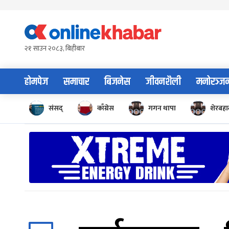
Skip
to
content
२१ साउन २०८३, बिहीबार
होमपेज
समाचार
बिजनेस
जीवनशैली
मनोरञ्ज
संसद्
काँग्रेस
गगन थापा
शेरबहाद