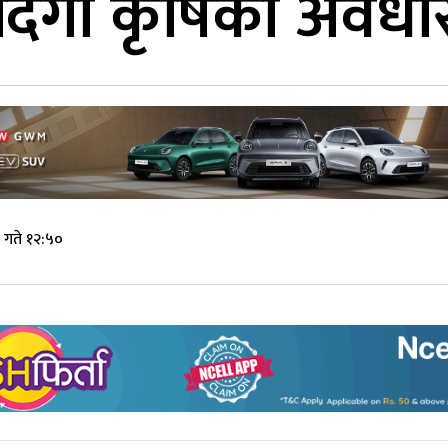
: दिगो कृषिको अवधा
गते १२:५०