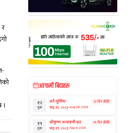
 र
िगो
ल-
तिको
आगामी बिदाहरु
जनै पूर्णिमा
२२ दिन बाँकी
१२
छ ।
-
भाद्र १२, २०८३
Aug 28, 2026
शुक्र
श्रीकृष्ण जन्माष्टमी व्रत
२९ दिन बाँकी
१९
-
भाद्र १९, २०८३
Sep 4, 2026
शुक्र