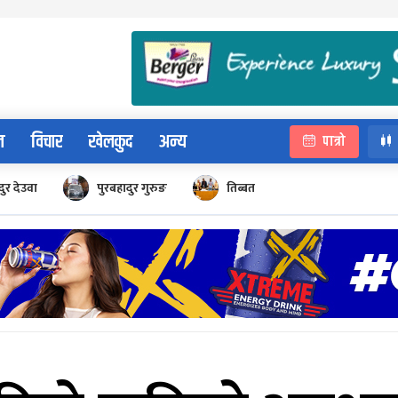
न
विचार
खेलकुद
अन्य
पात्रो
ुर देउवा
पुरबहादुर गुरुङ
तिब्बत