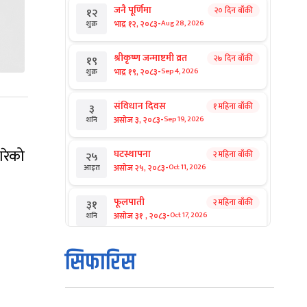
जनै पूर्णिमा
२० दिन बाँकी
१२
-
भाद्र १२, २०८३
Aug 28, 2026
शुक्र
श्रीकृष्ण जन्माष्टमी व्रत
२७ दिन बाँकी
१९
-
भाद्र १९, २०८३
Sep 4, 2026
शुक्र
संविधान दिवस
१ महिना बाँकी
३
-
असोज ३, २०८३
Sep 19, 2026
शनि
गरेको
घटस्थापना
२ महिना बाँकी
२५
-
असोज २५, २०८३
Oct 11, 2026
आइत
फूलपाती
२ महिना बाँकी
३१
-
असोज ३१ , २०८३
Oct 17, 2026
शनि
कार्तिक सङ्क्रान्ति
२ महिना बाँकी
१
सिफारिस
-
कार्तिक १, २०८३
Oct 18, 2026
आइत
महानवमी
२ महिना बाँकी
३