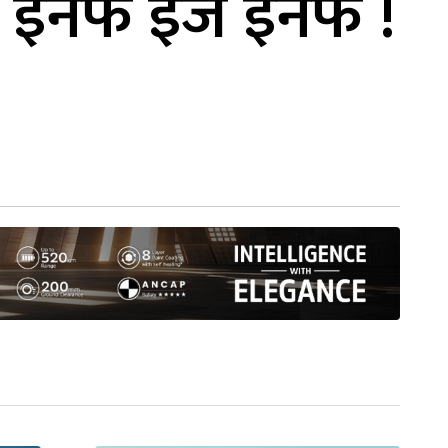
 : इनफ इज इनफ !