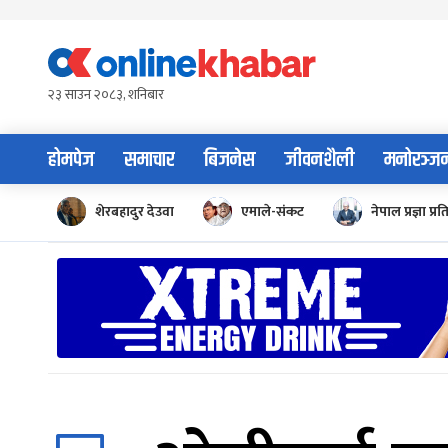
Skip
to
content
२३ साउन २०८३, शनिबार
होमपेज
समाचार
बिजनेस
जीवनशैली
मनोरञ्ज
शेरबहादुर देउवा
एमाले-संकट
नेपाल प्रज्ञा प्रत