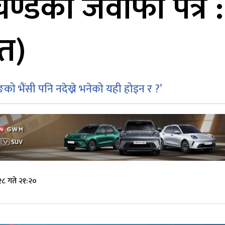
चण्डको जवाफी पत्र
ित)
ङको भैंसी पनि नदेख्ने भनेको यही होइन र ?’
८ गते २१:२०