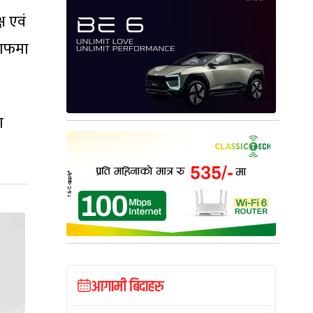
ष एवं
वाफमा
ा
आगामी बिदाहरु