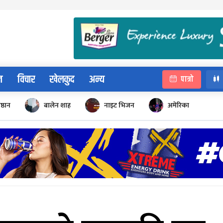
न
विचार
खेलकुद
अन्य
पात्रो
िष्ठान
बालेन शाह
नाइट भिजन
अमेरिका