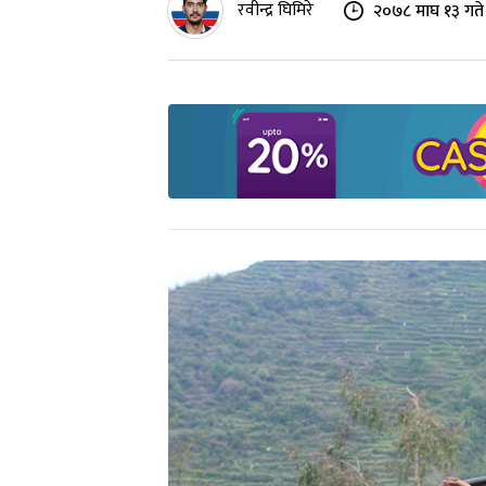
रवीन्द्र घिमिरे
२०७८ माघ १३ गते