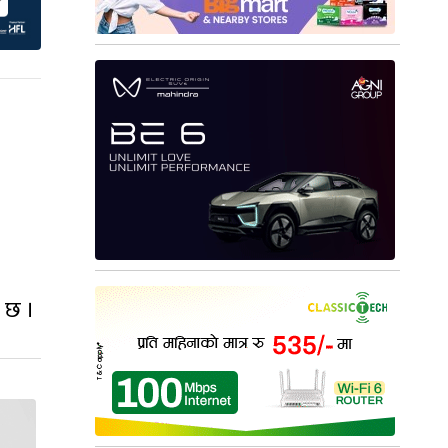
ी छ ।