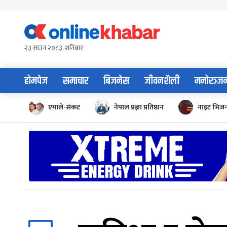
Skip
to
content
२३ साउन २०८३, शनिबार
होमपेज
समाचार
बिजनेस
जीवनशैली
मनोरञ्ज
एमाले-संकट
नेपाल प्रज्ञा प्रतिष्ठान
नाइट भिज