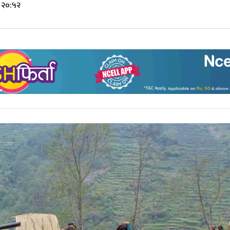
 २०:५२