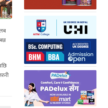
्लब
न्न
ेपछि
जरुरी