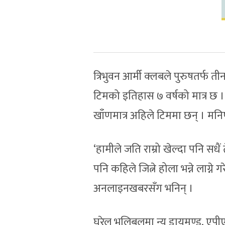
त्रिभुवन आर्मी क्लबले पुरुषतर्फ ती
टिमको इतिहास ७ वर्षको मात्र छ ।
खाँणमात्र अहिले टिममा छन् । मनिष
‘हामीले जति राम्रो खेल्दा पनि सधैं 
पनि कहिले जित्ने होला भन्ने लाग्
अनलाइनखबरसँग भनिन् ।
घरेलु भलिबलमा न्यू डायमण्ड, एपी