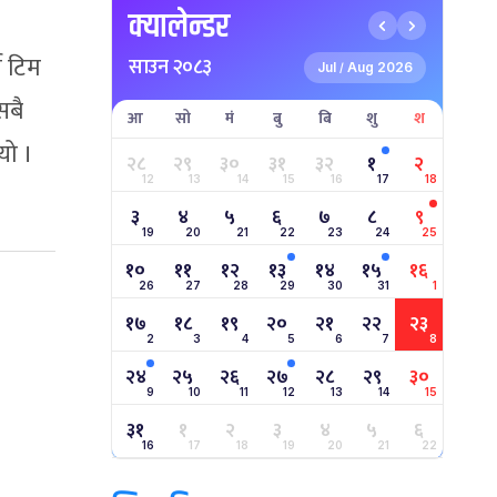
क्यालेन्डर
ी टिम
साउन २०८३
Jul
Aug 2026
/
सबै
आ
सो
मं
बु
बि
शु
श
यो ।
२८
२९
३०
३१
३२
१
२
12
13
14
15
16
17
18
३
४
५
६
७
८
९
19
20
21
22
23
24
25
१०
११
१२
१३
१४
१५
१६
26
27
28
29
30
31
1
१७
१८
१९
२०
२१
२२
२३
2
3
4
5
6
7
8
२४
२५
२६
२७
२८
२९
३०
9
10
11
12
13
14
15
३१
१
२
३
४
५
६
16
17
18
19
20
21
22