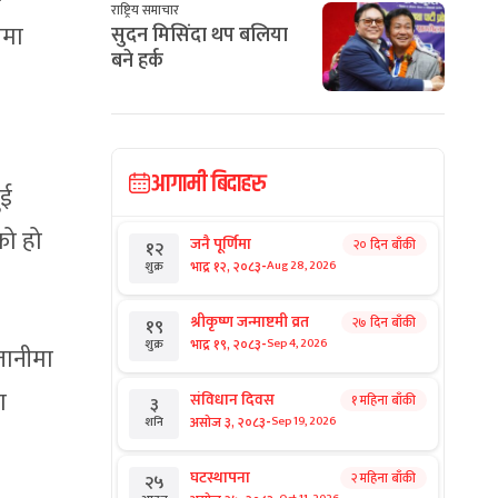
राष्ट्रिय समाचार
पमा
सुदन मिसिंदा थप बलिया
बने हर्क
आगामी बिदाहरु
ुई
को हो
जनै पूर्णिमा
२० दिन बाँकी
१२
-
भाद्र १२, २०८३
Aug 28, 2026
शुक्र
श्रीकृष्ण जन्माष्टमी व्रत
२७ दिन बाँकी
१९
-
भाद्र १९, २०८३
Sep 4, 2026
शुक्र
तानीमा
ग
संविधान दिवस
१ महिना बाँकी
३
-
असोज ३, २०८३
Sep 19, 2026
शनि
घटस्थापना
२ महिना बाँकी
२५