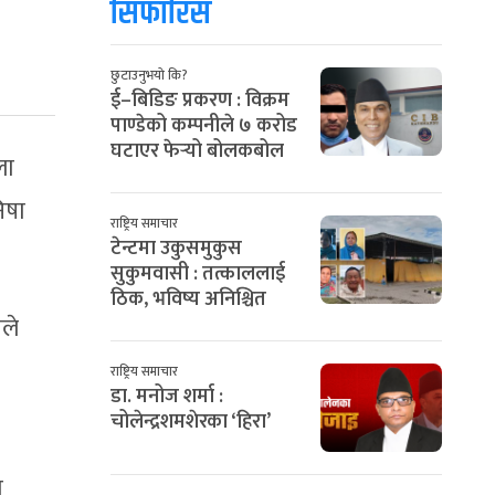
सिफारिस
छुटाउनुभयो कि?
ई–बिडिङ प्रकरण : विक्रम
पाण्डेको कम्पनीले ७ करोड
घटाएर फेर्‍यो बोलकबोल
ला
िषा
राष्ट्रिय समाचार
टेन्टमा उकुसमुकुस
सुकुमवासी : तत्काललाई
ठिक, भविष्य अनिश्चित
ीले
राष्ट्रिय समाचार
डा. मनोज शर्मा :
चोलेन्द्रशमशेरका ‘हिरा’
ा