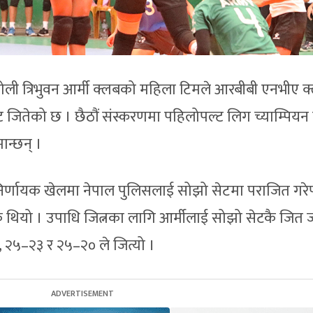
ोली त्रिभुवन आर्मी क्लबको महिला टिमले आरबीबी एनभीए क
ितेको छ । छैठौं संस्करणमा पहिलोपल्ट लिग च्याम्पियन ब
ान्छन् ।
मा निर्णायक खेलमा नेपाल पुलिसलाई सोझो सेटमा पराजित गर
क थियो । उपाधि जित्नका लागि आर्मीलाई सोझो सेटकै जित 
, २५–२३ र २५–२० ले जित्यो ।