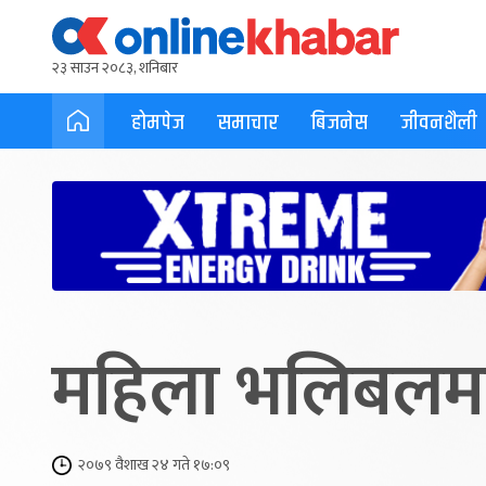
२३ साउन २०८३, शनिबार
होमपेज
समाचार
बिजनेस
जीवनशैली
महिला भलिबलमा
२०७९ वैशाख २४ गते १७:०९