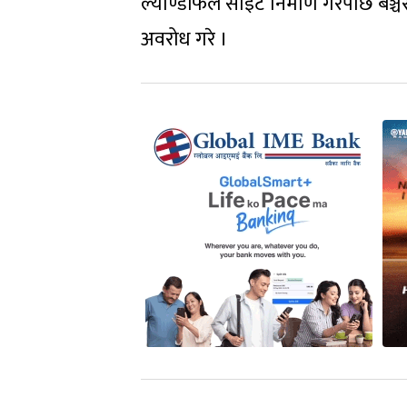
ल्याण्डफिल साइट निर्माण गरेपछि बञ्चरे
अवरोध गरे ।