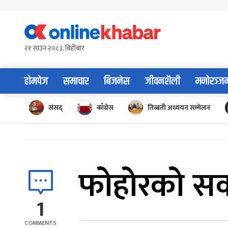
Skip
to
content
२१ साउन २०८३, बिहीबार
होमपेज
समाचार
बिजनेस
जीवनशैली
मनोरञ्ज
संसद्
काँग्रेस
तिब्बती अध्ययन सम्मेलन
फोहोरको सक
1
COMMENTS