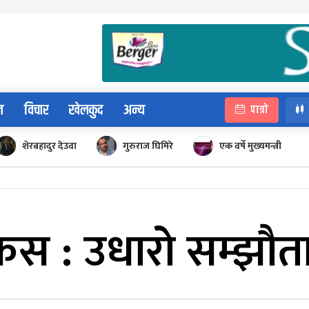
न
विचार
खेलकुद
अन्य
पात्रो
शेरबहादुर देउवा
गुरुराज घिमिरे
एक वर्षे मुख्यमन्त्री
स : उधारो सम्झौता