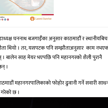
ाध्यक्ष घननाथ बजगाईँका अनुसार काठमाडौं र स्थानीयबिच
्झौता थियो । तर, यसपटक पनि सम्झौताअनुसार काम नभए
ुन् । बालेन साह मेयर भएपछि पनि महानगरको शैली पुरानै
छन् ।
ाठमाडौं महानगरपालिकाको फोहोर ढुवानी गर्ने सवारी साध
गरेको छ ।