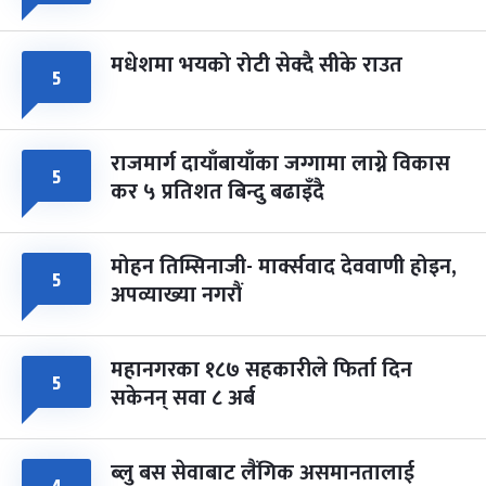
मधेशमा भयको रोटी सेक्दै सीके राउत
५
राजमार्ग दायाँबायाँका जग्गामा लाग्ने विकास
५
कर ५ प्रतिशत बिन्दु बढाइँदै
मोहन तिम्सिनाजी- मार्क्सवाद देववाणी होइन,
५
अपव्याख्या नगरौं
महानगरका १८७ सहकारीले फिर्ता दिन
५
सकेनन् सवा ८ अर्ब
ब्लु बस सेवाबाट लैंगिक असमानतालाई