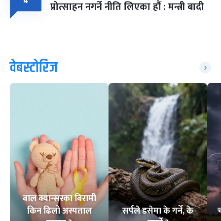
४
प्रोत्साहन नगर्ने नीति लिएका हौं : मन्त्री बादी
वेबस्टोरिज
बाल क्यान्सरका बिरामी
किन ढिलो अस्पताल
सर्पले डसेमा के गर्ने, के
च