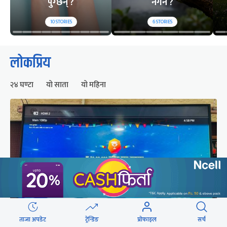
पुग्छन् ?
नगर्ने ?
10
STORIES
6
STORIES
लोकप्रिय
२४ घण्टा
यो साता
यो महिना
ताजा अपडेट
ट्रेन्डिङ
प्रोफाइल
सर्च