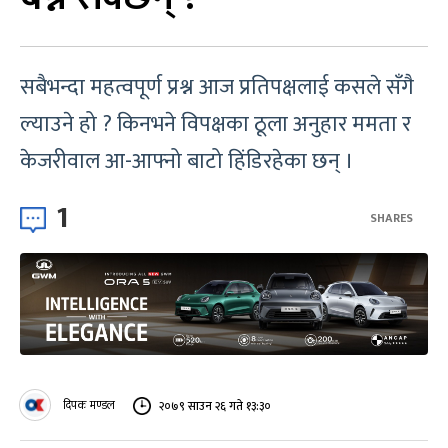
सबैभन्दा महत्वपूर्ण प्रश्न आज प्रतिपक्षलाई कसले सँगै
ल्याउने हो ? किनभने विपक्षका ठूला अनुहार ममता र
केजरीवाल आ-आफ्नो बाटो हिंडिरहेका छन् ।
1
SHARES
दिपक मण्डल
२०७९ साउन २६ गते १३:३०