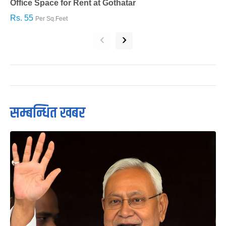
Office Space for Rent at Gothatar
H
Rs. 55
R
Per Sq.Feet
‹
›
सम्बन्धित खबर