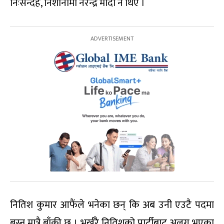
निःसन्देह, निशानामा नरेन्द्र मोदी नै थिए ।
नितिश कुमार आफैंले भनेका छन् कि अब उनी एउटै पदमा
बस्न मात्रै बाँकी छ । भर्खरै नितिशको पार्टीबाट अलग भएका