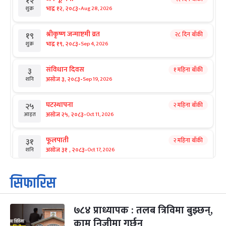
१२
-
भाद्र १२, २०८३
Aug 28, 2026
शुक्र
श्रीकृष्ण जन्माष्टमी व्रत
२८ दिन बाँकी
१९
-
भाद्र १९, २०८३
Sep 4, 2026
शुक्र
संविधान दिवस
१ महिना बाँकी
३
-
असोज ३, २०८३
Sep 19, 2026
शनि
घटस्थापना
२ महिना बाँकी
२५
-
असोज २५, २०८३
Oct 11, 2026
आइत
फूलपाती
२ महिना बाँकी
३१
-
असोज ३१ , २०८३
Oct 17, 2026
शनि
कार्तिक सङ्क्रान्ति
२ महिना बाँकी
१
सिफारिस
-
कार्तिक १, २०८३
Oct 18, 2026
आइत
७८४ प्राध्यापक : तलब त्रिविमा बुझ्छन्,
महानवमी
२ महिना बाँकी
३
-
काम निजीमा गर्छन्
कार्तिक ३, २०८३
Oct 20, 2026
मंगल