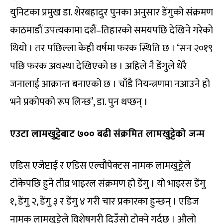
युनिटका प्रमुख डा. शेरबहादुर पुनका अनुसार डेंगुको संक्रमण
काठमाडौं उपत्यकामा दशैं–तिहारको समयपछि देखिने गरेको
थियो । तर पछिल्ला केही वर्षमा फरक स्थिति छ । ‘सन २०१९
पछि फरक अवस्था देखिएको छ । अहिले नै डेंगुले धेरै
जनालाई आक्रान्त बनाएको छ । चाँडै नियन्त्रणमा नआउने हो
भने प्रकोपको रूप लिन्छ’, डा. पुन थप्छन् ।
एउटा लामखुट्टेबाट ७०० बढी संक्रमित लामखुट्टेको जन्म
एडिस एजेप्टाई र एडिस एल्वौपेक्टस नामक लामखुट्टेले
टोकेपछि हुने तीव्र भाइरल संक्रमण हो डेंगु । यो भाइरस डेंगु
१, डेंगु २, डेंगु ३ र डेंगु ४ गरी चार प्रकारका हुन्छन् । एडिज
नामक लामखुट्टेले विशेषगरी दिउँसो टोक्ने गर्दछ । औलो