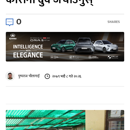
0
SHARES
पुष्पराज चौलागाईं
२०७९ भदौ ८ गते २०:२६