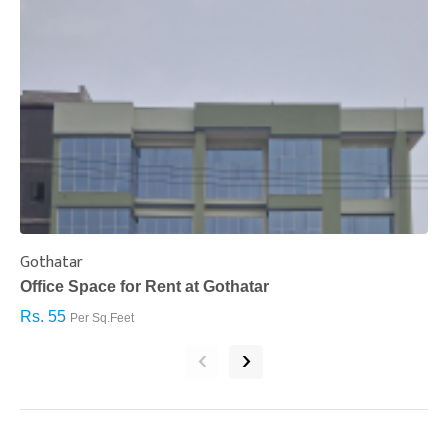
Gothatar
S
Office Space for Rent at Gothatar
H
Rs. 55
R
Per Sq.Feet
‹
›