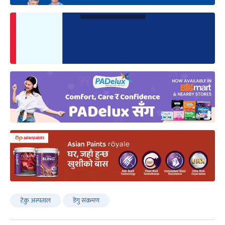
टेकु अस्पताल
डेंगु संक्रमण