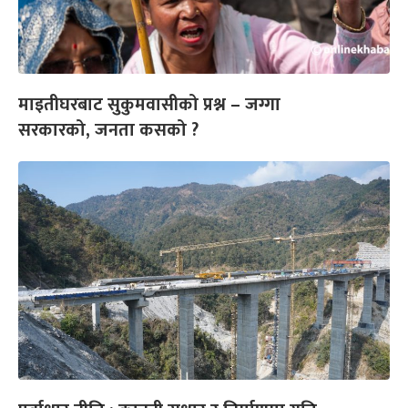
माइतीघरबाट सुकुमवासीको प्रश्न – जग्गा
सरकारको, जनता कसको ?