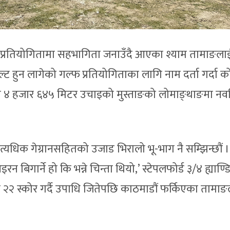
्फ प्रतियोगितामा सहभागिता जनाउँदै आएका श्याम तामाङला
ट हुन लागेको गल्फ प्रतियोगिताका लागि नाम दर्ता गर्दा को
ने ४ हजार ६४५ मिटर उचाइको मुस्ताङको लोमाङ्थाङमा नवन
 अत्यधिक गेग्रानसहितको उजाड भिरालो भू-भाग नै सम्झिन्छौं 
इरन बिगार्ने हो कि भन्ने चिन्ता थियो,’ स्टेपलफोर्ड ३/४ ह्याण्ड
 २२ स्कोर गर्दै उपाधि जितेपछि काठमाडौं फर्किएका तामाङल