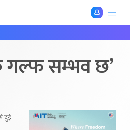
क गल्फ सम्भव छ’
ष दुई