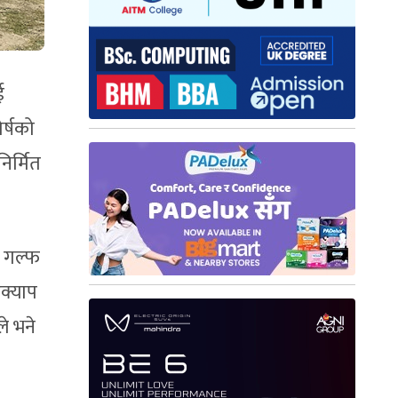
ई
र्षको
िर्मित
। गल्फ
िक्याप
े भने