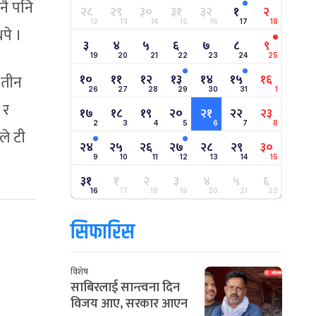
नै पनि
२८
२९
३०
३१
३२
१
२
12
13
14
15
16
17
18
पे ।
३
४
५
६
७
८
९
19
20
21
22
23
24
25
१०
११
१२
१३
१४
१५
१६
 तीन
26
27
28
29
30
31
1
 र
१७
१८
१९
२०
२१
२२
२३
2
3
4
5
6
7
8
ले टी
२४
२५
२६
२७
२८
२९
३०
9
10
11
12
13
14
15
३१
१
२
३
४
५
६
16
17
18
19
20
21
22
सिफारिस
विशेष
साबिरलाई सान्त्वना दिन
विजय आए, सरकार आएन