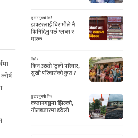
छुटाउनुभयो कि?
डाक्टरलाई बिरामीले नै
किनिदिनु पर्छ ग्लब्स र
मास्क
विशेष
्षमा
किन उठ्यो ‘ठूलो परिवार,
सुखी परिवार’को कुरा ?
कोर्ष
ा
छुटाउनुभयो कि?
कप्तानगञ्जमा झिल्को,
गोलबजारमा डढेलो
ल