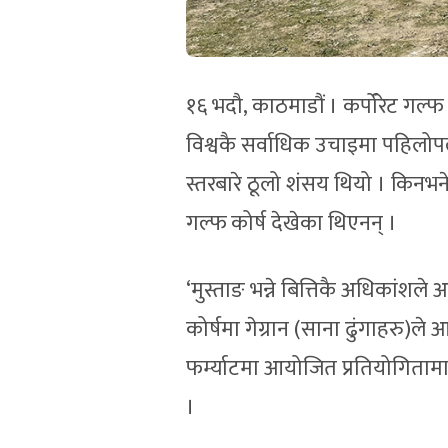
१६ भदौ, काठमाडौं । कर्पोरेट गल
विश्वकै सर्वाधिक उचाइमा पहिलोपल्
स्तरबारे ठूलो शंसय थियो । किनभ
गल्फ कोर्ष देखेका थिएनन् ।
‘मुस्ताङ भन्ने बित्तिकै अधिकांशले
कोर्षमा गेग्रान (साना ढुंगाहरु)ले आ
फर्म्याटमा आयोजित प्रतियोगितामा
।