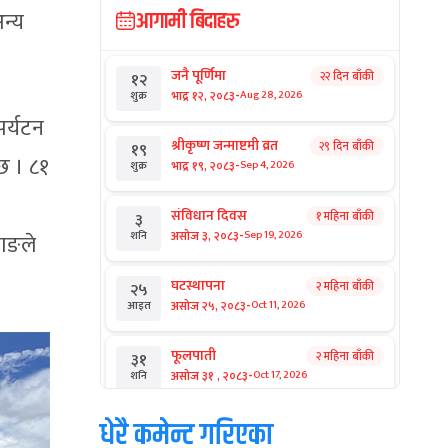
न्य
आगामी बिदाहरु
जनै पूर्णिमा
२२ दिन बाँकी
१२
-
भाद्र १२, २०८३
Aug 28, 2026
शुक्र
पर्यटन
श्रीकृष्ण जन्माष्टमी व्रत
२९ दिन बाँकी
१९
्छ । ८१
-
भाद्र १९, २०८३
Sep 4, 2026
शुक्र
संविधान दिवस
१ महिना बाँकी
३
-
असोज ३, २०८३
Sep 19, 2026
शनि
माङले
घटस्थापना
२ महिना बाँकी
२५
-
असोज २५, २०८३
Oct 11, 2026
आइत
फूलपाती
२ महिना बाँकी
३१
-
असोज ३१ , २०८३
Oct 17, 2026
शनि
धेरै कमेन्ट गरिएका
कार्तिक सङ्क्रान्ति
२ महिना बाँकी
१
-
कार्तिक १, २०८३
Oct 18, 2026
आइत