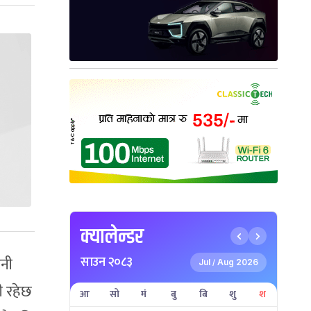
क्यालेन्डर
साउन २०८३
उनी
Jul
Aug 2026
/
ी रहेछ
आ
सो
मं
बु
बि
शु
श