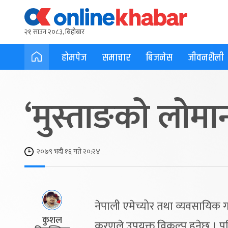
२१ साउन २०८३, बिहीबार
होमपेज
समाचार
बिजनेस
जीवनशैली
‘मुस्ताङको लोमा
२०७९ भदौ १६ गते २०:२४
नेपाली एमेच्योर तथा व्यवसायिक ग
कुशल
करणले उपयुक्त विकल्प हुनेछ । प