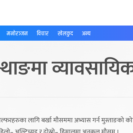
मनोरञ्जन
विचार
खेलकुद
अन्य
न्थाङमा व्यावसायि
ल्फरहरुका लागि बर्खा मौसममा अभ्यास गर्न मुस्ताङको कोर्
हिलो– अल्टिच्युड र दोस्रो– हिमालमा अनुकुल मौसम ।