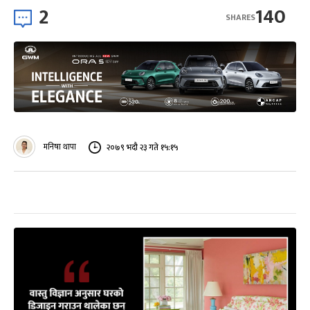
2
140
SHARES
मनिषा थापा
२०७९ भदौ २३ गते १५:१५