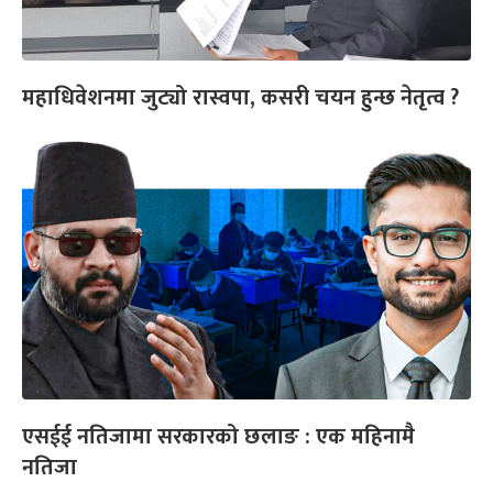
महाधिवेशनमा जुट्यो रास्वपा, कसरी चयन हुन्छ नेतृत्व ?
एसईई नतिजामा सरकारको छलाङ : एक महिनामै
नतिजा