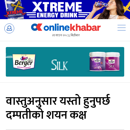
Skip
to
२१ साउन २०८३, बिहीबार
content
वास्तुअनुसार यस्तो हुनुपर्छ
दम्पतीको शयन कक्ष