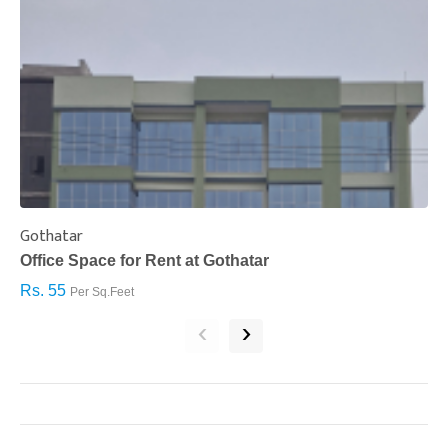
Gothatar
S
Office Space for Rent at Gothatar
H
Rs. 55
R
Per Sq.Feet
‹
›