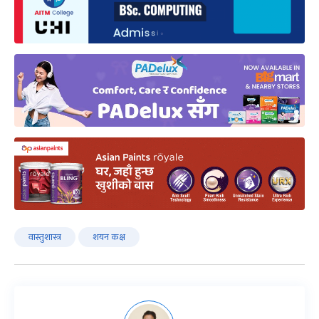
वास्तुशास्त्र
शयन कक्ष