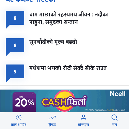
-
चैत्र ७, २०८३
Mar 21, 2027
आइत
बाम माछाको रहस्यमय जीवन : नदीका
फागुपूर्णिमा
७ महिना बाँकी
८
९
पाहुना, समुद्रका सन्तान
-
चैत्र ८, २०८३
Mar 22, 2027
सोम
सुनचाँदीको मूल्य बढ्यो
८
मधेशमा भयको रोटी सेक्दै सीके राउत
५
मोहन तिम्सिनाजी- मार्क्सवाद देववाणी होइन,
५
अपव्याख्या नगरौं
महानगरका १८७ सहकारीले फिर्ता दिन
५
ताजा अपडेट
ट्रेन्डिङ
प्रोफाइल
सर्च