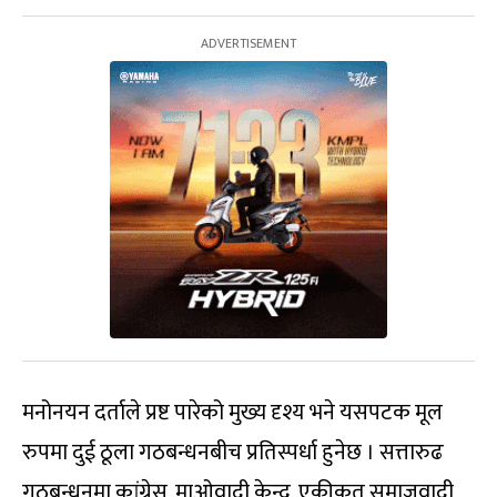
मनोनयन दर्ताले प्रष्ट पारेको मुख्य दृश्य भने यसपटक मूल
रुपमा दुई ठूला गठबन्धनबीच प्रतिस्पर्धा हुनेछ । सत्तारुढ
गठबन्धनमा कांग्रेस, माओवादी केन्द्र, एकीकृत समाजवादी,