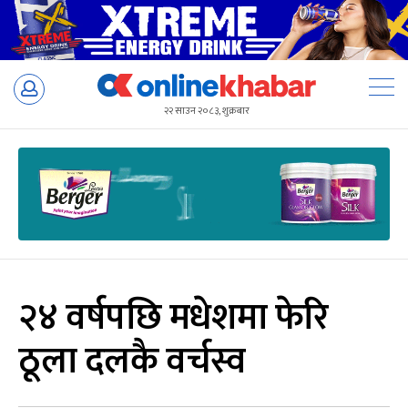
Skip
to
२२ साउन २०८३, शुक्रबार
content
२४ वर्षपछि मधेशमा फेरि
ठूला दलकै वर्चस्व