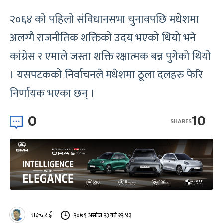
२०६४ को पहिलो संविधानसभा चुनावपछि मधेशमा
अलग्गै राजनीतिक शक्तिको उदय भएको थियो भने
कांग्रेस र एमाले जस्ता शक्ति रक्षात्मक बन्न पुगेको थियो
। यसपटकको निर्वाचनले मधेशमा ठूला दलहरु फेरि
निर्णायक भएका छन् ।
0
10
SHARES
सइन्द्र राई
२०७९ असोज २३ गते २२:४३