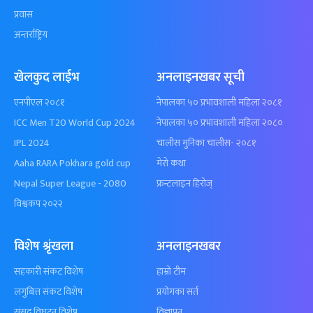
प्रवास
अन्तर्राष्ट्रिय
खेलकुद लाईभ
अनलाइनखबर सूची
एनपीएल २०८१
नेपालका ५० प्रभावशाली महिला २०८१
ICC Men T20 World Cup 2024
नेपालका ५० प्रभावशाली महिला २०८०
IPL 2024
चालीस मुनिका चालीस- २०८१
Aaha RARA Pokhara gold cup
मेरो कथा
Nepal Super League - 2080
फ्रन्टलाइन हिरोज्
विश्वकप २०२२
विशेष श्रृंखला
अनलाइनखबर
सहकारी संकट विशेष
हाम्रो टीम
लगुबित्त संकट विशेष
प्रयोगका सर्त
संसद विघटन विशेष
विज्ञापन