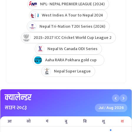
NPL- NEPAL PREMIER LEAGUE (2024)
West Indies A Tour to Nepal 2024
Nepal Tri-Nation T20I Series (2024)
2023–2027 ICC Cricket World Cup League 2
Nepal Vs Canada ODI Series
Aaha RARA Pokhara gold cup
Nepal Super League
क्यालेन्डर
साउन २०८३
Jul
Aug 2026
/
आ
सो
मं
बु
बि
शु
श