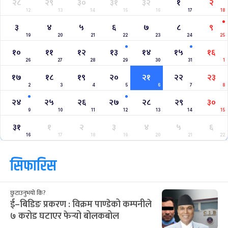
२८
२९
३०
३१
३२
१
२
12
13
14
15
16
17
18
३
४
५
६
७
८
९
19
20
21
22
23
24
25
१०
११
१२
१३
१४
१५
१६
26
27
28
29
30
31
1
१७
१८
१९
२०
२१
२२
२३
2
3
4
5
6
7
8
२४
२५
२६
२७
२८
२९
३०
9
10
11
12
13
14
15
३१
१
२
३
४
५
६
16
17
18
19
20
21
22
सिफारिस
छुटाउनुभयो कि?
ई–बिडिङ प्रकरण : विक्रम पाण्डेको कम्पनीले
७ करोड घटाएर फेर्‍यो बोलकबोल