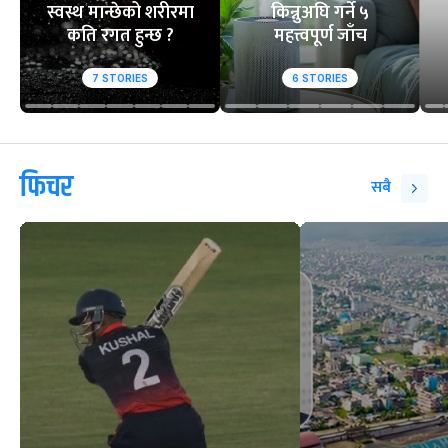
स्वस्थ मान्छेको शरीरमा
किन्नुअघि गर्ने ५
कति रगत हुन्छ ?
महत्त्वपूर्ण जाँच
7
STORIES
6
STORIES
फिचर
सबै