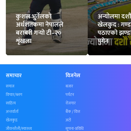
कुशल भुर्तेलको
अन्योलमा दशौँ र
अर्धशतकमा नेपालले
खेलकुद : गण्
बराबरी गर्‍यो टी–२०
पठाएको झण्डा
शृंखला
पुगेन
समाचार
विजनेस
समाज
बजार
विचार/ब्लग
पर्यटन
साहित्य
रोजगार
अन्तर्वार्ता
बैँक / वित्त
खेलकुद़़
अटो
जीवनशैली/स्वास्थ्य
सूचना-प्रविधि