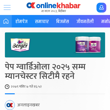
२१ साउन २०८३, बिहीबार
होमपेज
समाचार
बिजनेस
जीवनशैली
मनोर
पेप ग्वार्डिओला २०२५ सम्म
म्यानचेस्टर सिटीमै रहने
२०७९ मंसिर ७ गते १६:५२
अनलाइनखबर