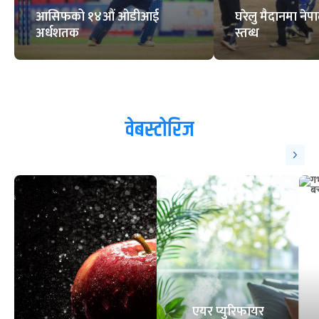
आसिफको १४औं ओडीआई
घरेलु मैदानमा नेप
अर्धशतक
स्तब्ध
वेबस्टोरिज
एयर प्युरिफायर