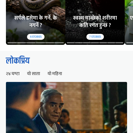
सर्पले डसेमा के गर्ने, के
स्वस्थ मान्छेको शरीरमा
ए
नगर्ने ?
कति रगत हुन्छ ?
6
STORIES
7
STORIES
लोकप्रिय
२४ घण्टा
यो साता
यो महिना