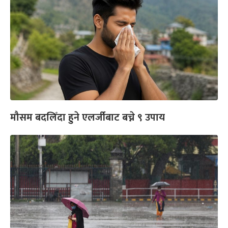
मौसम बदलिँदा हुने एलर्जीबाट बच्ने ९ उपाय