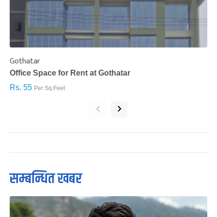
Gothatar
S
Office Space for Rent at Gothatar
H
Rs. 55
R
Per Sq.Feet
‹
›
सम्बन्धित खबर