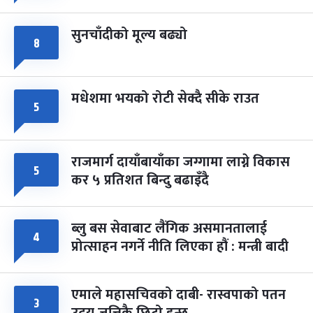
सुनचाँदीको मूल्य बढ्यो
८
मधेशमा भयको रोटी सेक्दै सीके राउत
५
राजमार्ग दायाँबायाँका जग्गामा लाग्ने विकास
५
कर ५ प्रतिशत बिन्दु बढाइँदै
ब्लु बस सेवाबाट लैंगिक असमानतालाई
४
प्रोत्साहन नगर्ने नीति लिएका हौं : मन्त्री बादी
एमाले महासचिवको दाबी- रास्वपाको पतन
३
उदय जत्तिकै छिटो हुन्छ