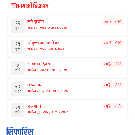
आगामी बिदाहरु
जनै पूर्णिमा
२० दिन बाँकी
१२
-
भाद्र १२, २०८३
Aug 28, 2026
शुक्र
श्रीकृष्ण जन्माष्टमी व्रत
२७ दिन बाँकी
१९
-
भाद्र १९, २०८३
Sep 4, 2026
शुक्र
संविधान दिवस
१ महिना बाँकी
३
-
असोज ३, २०८३
Sep 19, 2026
शनि
घटस्थापना
२ महिना बाँकी
२५
-
असोज २५, २०८३
Oct 11, 2026
आइत
फूलपाती
२ महिना बाँकी
३१
-
असोज ३१ , २०८३
Oct 17, 2026
शनि
कार्तिक सङ्क्रान्ति
२ महिना बाँकी
१
सिफारिस
-
कार्तिक १, २०८३
Oct 18, 2026
आइत