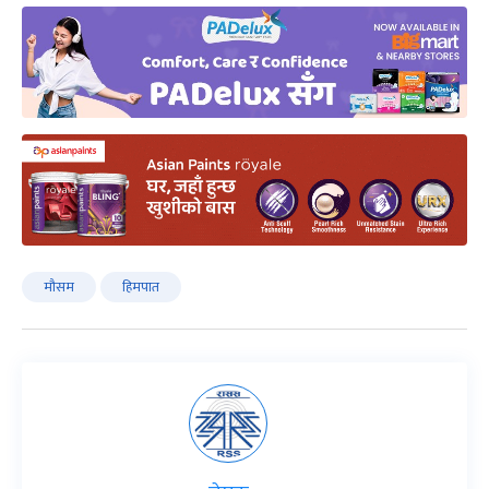
मौसम
हिमपात