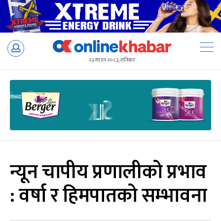
Skip
to
२३ साउन २०८३, शनिबार
content
न्यून चापीय प्रणालीको प्रभाव
: वर्षा र हिमपातको सम्भावना