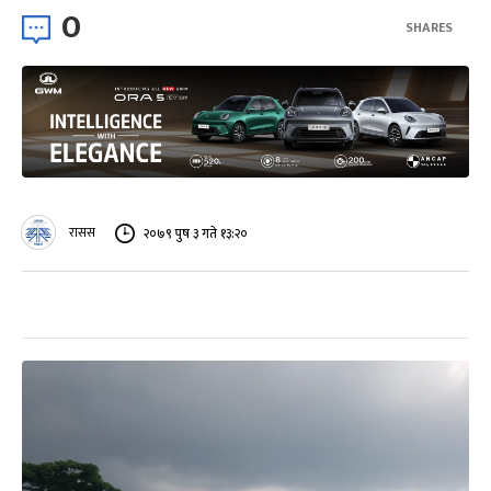
0
SHARES
रासस
२०७९ पुष ३ गते १३:२०