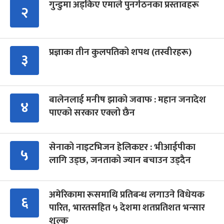
गुन्डुमा अड्किए एमाले पुनर्गठनका प्रस्तावहरू
२
प्रज्ञाका तीन कुलपतिको शपथ (तस्वीरहरू)
३
बालेनलाई मनीष झाको जवाफ : महान जनादेश
४
पाएको सरकार एक्लो छैन
सेनाको नाइटभिजन हेलिकप्टर : भीआईपीका
५
लागि उड्छ, जनताको ज्यान बचाउन उड्दैन
अमेरिकामा रूसमाथि प्रतिबन्ध लगाउने विधेयक
६
पारित, भारतसहित ५ देशमा शतप्रतिशत भन्सार
शुल्क