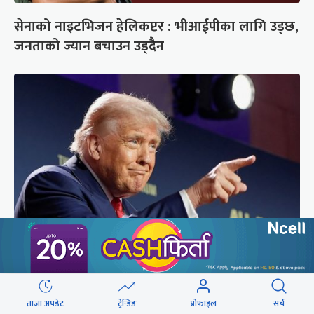
सेनाको नाइटभिजन हेलिकप्टर : भीआईपीका लागि उड्छ,
जनताको ज्यान बचाउन उड्दैन
अमेरिकामा रूसमाथि प्रतिबन्ध लगाउने विधेयक पारित,
भारतसहित ५ देशमा शतप्रतिशत भन्सार शुल्क
ताजा अपडेट
ट्रेन्डिङ
प्रोफाइल
सर्च