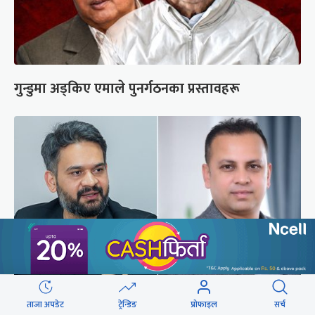
गुन्डुमा अड्किए एमाले पुनर्गठनका प्रस्तावहरू
बालेनलाई मनीष झाको जवाफ : महान जनादेश पाएको
ताजा अपडेट
ट्रेन्डिङ
प्रोफाइल
सर्च