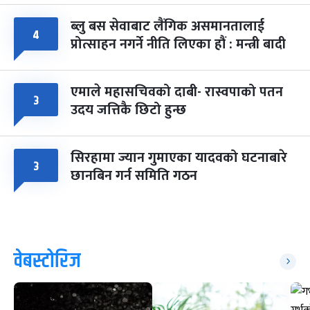
ब्लु बस सेवाबाट लैंगिक असमानतालाई
४
प्रोत्साहन नगर्ने नीति लिएका हौं : मन्त्री बादी
एमाले महासचिवको दाबी- रास्वपाको पतन
३
उदय जत्तिकै छिटो हुन्छ
सिरहामा ज्यान गुमाएका यादवको घटनाबारे
३
छानबिन गर्न समिति गठन
वेबस्टोरिज