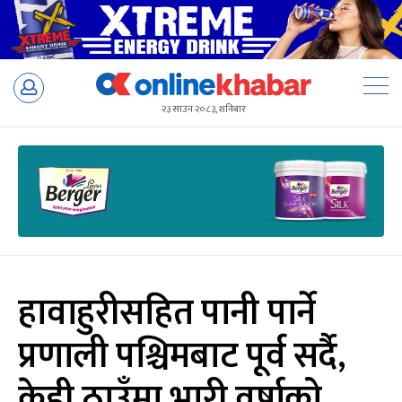
Skip
to
२३ साउन २०८३, शनिबार
content
हावाहुरीसहित पानी पार्ने
प्रणाली पश्चिमबाट पूर्व सर्दै,
केही ठाउँमा भारी वर्षाको