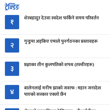
ट्रेन्डिङ
शेरबहादुर देउवा स्वदेश फर्किने समय परिवर्तन
१
गुन्डुमा अड्किए एमाले पुनर्गठनका प्रस्तावहरू
२
प्रज्ञाका तीन कुलपतिको शपथ (तस्वीरहरू)
३
बालेनलाई मनीष झाको जवाफ : महान जनादेश
४
पाएको सरकार एक्लो छैन