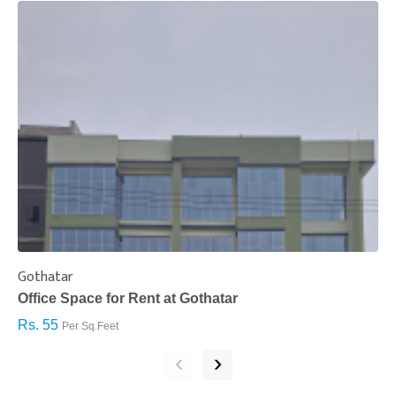
Gothatar
S
Office Space for Rent at Gothatar
H
Rs. 55
R
Per Sq.Feet
‹
›