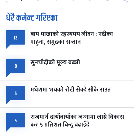
धेरै कमेन्ट गरिएका
पूर्णिमा व्रत
७ महिना बाँकी
७
-
चैत्र ७, २०८३
Mar 21, 2027
आइत
बाम माछाको रहस्यमय जीवन : नदीका
फागुपूर्णिमा
७ महिना बाँकी
८
१२
पाहुना, समुद्रका सन्तान
-
चैत्र ८, २०८३
Mar 22, 2027
सोम
सुनचाँदीको मूल्य बढ्यो
८
मधेशमा भयको रोटी सेक्दै सीके राउत
५
राजमार्ग दायाँबायाँका जग्गामा लाग्ने विकास
५
कर ५ प्रतिशत बिन्दु बढाइँदै