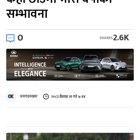
सम्भावना
0
2.6K
SHARES
अनलाइनखबर
२०८३ वैशाख २१ गते ७:१४