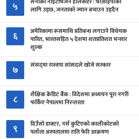
सेनाको नाइटभिजन हेलिकप्टर : भीआईपीका
५
लागि उड्छ, जनताको ज्यान बचाउन उड्दैन
अमेरिकामा रूसमाथि प्रतिबन्ध लगाउने विधेयक
६
पारित, भारतसहित ५ देशमा शतप्रतिशत भन्सार
शुल्क
संसद्‍मा रास्वपा सांसदले खोजे सरकार
७
शैक्षिक क्रेडिट बैंक : विदेशमा अध्ययन पूरा नगरी
८
फर्किए नेपालमा निरन्तरता
दिउँसो डाक्टर, नर्स कुटिएको कालीकोटको
९
पलाँता अस्पतालमा राति फेरि आक्रमण