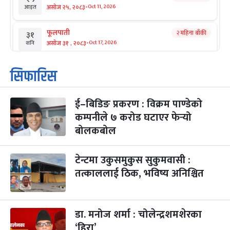
-
असोज २५, २०८३
Oct 11, 2026
आइत
फूलपाती
२ महिना बाँकी
३१
-
असोज ३१ , २०८३
Oct 17, 2026
शनि
कार्तिक सङ्क्रान्ति
२ महिना बाँकी
१
सिफारिस
-
कार्तिक १, २०८३
Oct 18, 2026
आइत
ई–बिडिङ प्रकरण : विक्रम पाण्डेको
महानवमी
२ महिना बाँकी
३
-
कम्पनीले ७ करोड घटाएर फेर्‍यो
कार्तिक ३, २०८३
Oct 20, 2026
मंगल
बोलकबोल
विजयादशमी
२ महिना बाँकी
४
-
कार्तिक ४, २०८३
Oct 21, 2026
बुध
टेन्टमा उकुसमुकुस सुकुमवासी :
तत्काललाई ठिक, भविष्य अनिश्चित
पापा‌ङ्कुशा एकादशी व्रत
२ महिना बाँकी
५
-
कार्तिक ५, २०८३
Oct 22, 2026
बिहि
डा. मनोज शर्मा : चोलेन्द्रशमशेरका
कुकुर तिहार
३ महिना बाँकी
२२
-
कार्तिक २२, २०८३
Nov 8, 2026
आइत
‘हिरा’