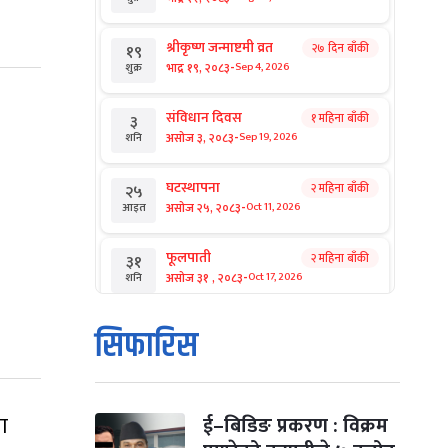
श्रीकृष्ण जन्माष्टमी व्रत
२७ दिन बाँकी
१९
-
भाद्र १९, २०८३
Sep 4, 2026
शुक्र
संविधान दिवस
१ महिना बाँकी
३
-
असोज ३, २०८३
Sep 19, 2026
शनि
घटस्थापना
२ महिना बाँकी
२५
-
असोज २५, २०८३
Oct 11, 2026
आइत
फूलपाती
२ महिना बाँकी
३१
-
असोज ३१ , २०८३
Oct 17, 2026
शनि
कार्तिक सङ्क्रान्ति
२ महिना बाँकी
१
सिफारिस
-
कार्तिक १, २०८३
Oct 18, 2026
आइत
महानवमी
२ महिना बाँकी
३
-
कार्तिक ३, २०८३
Oct 20, 2026
ा
मंगल
ई–बिडिङ प्रकरण : विक्रम