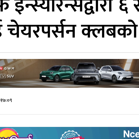
न्स्योरेन्सद्वारा 
 चेयरपर्सन क्लबको
 १७:०९