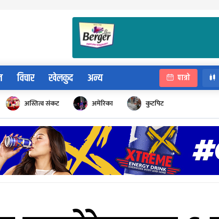
न
विचार
खेलकुद
अन्य
पात्रो
अस्तित्व संकट
अमेरिका
कुटपिट