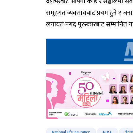
देशभरबाट आफ्नो कोड र सञ्जालमा सर्वोत्क
समूहगत व्यवसायबाट प्रथम हुने १ जन
लगायत नगद पुरस्कारबाट सम्मानित 
National Life Insurance
NLICL
नेशनल