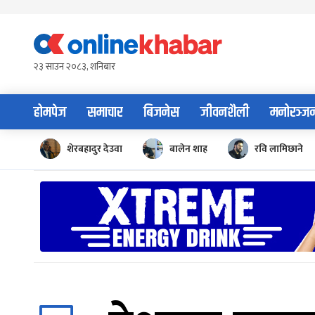
Skip
to
content
२३ साउन २०८३, शनिबार
होमपेज
समाचार
बिजनेस
जीवनशैली
मनोरञ्ज
शेरबहादुर देउवा
बालेन शाह
रवि लामिछाने