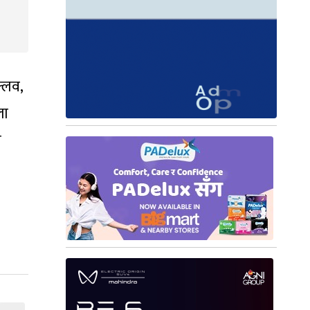
क्लव,
ला
ो