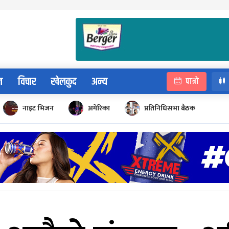
न
विचार
खेलकुद
अन्य
पात्रो
नाइट भिजन
अमेरिका
प्रतिनिधिसभा बैठक