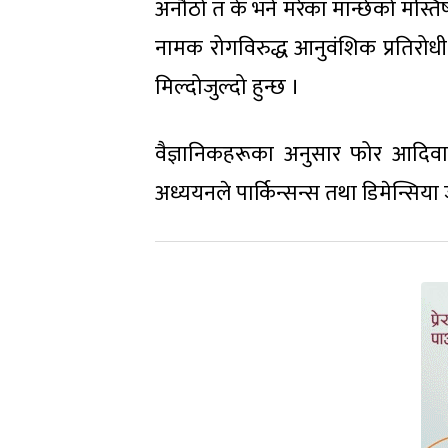
अनौठो त के भने मरेका मान्छेको मस्त
नामक रोगविरुद्ध आनुवंशिक प्रतिरो
मिल्दोजुल्दो हुन्छ ।
वैज्ञानिकहरूका अनुसार फोर आदिवास
अध्ययनले पार्किन्सन्स तथा डिमेन्सि