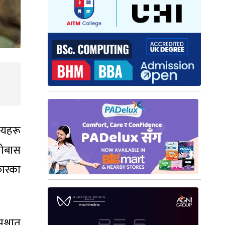
ायहरू
सोबास
कारका
्चात्