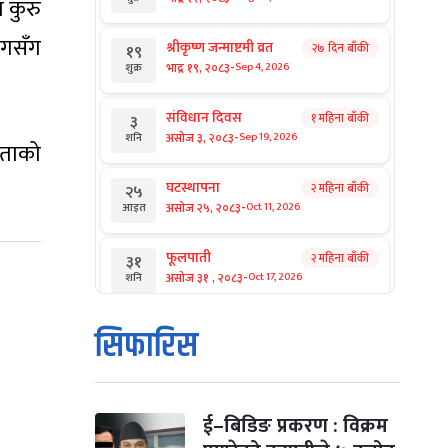
 कुरु
ोगसँग
श्रीकृष्ण जन्माष्टमी व्रत
२७ दिन बाँकी
१९
-
भाद्र १९, २०८३
Sep 4, 2026
शुक्र
संविधान दिवस
१ महिना बाँकी
३
-
असोज ३, २०८३
Sep 19, 2026
शनि
मताको
घटस्थापना
२ महिना बाँकी
२५
-
असोज २५, २०८३
Oct 11, 2026
आइत
फूलपाती
२ महिना बाँकी
३१
-
असोज ३१ , २०८३
Oct 17, 2026
शनि
कार्तिक सङ्क्रान्ति
२ महिना बाँकी
१
सिफारिस
-
कार्तिक १, २०८३
Oct 18, 2026
आइत
महानवमी
२ महिना बाँकी
३
-
कार्तिक ३, २०८३
Oct 20, 2026
मंगल
ई–बिडिङ प्रकरण : विक्रम