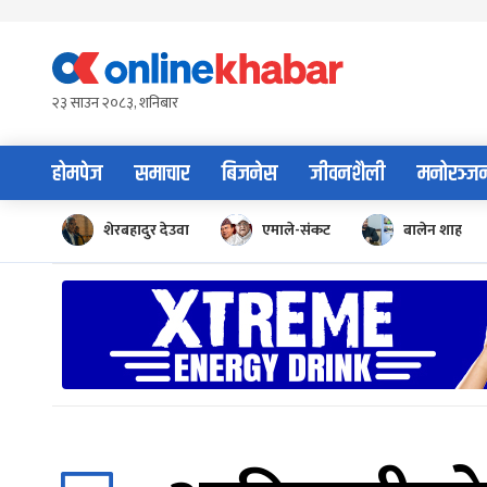
Skip
to
content
२३ साउन २०८३, शनिबार
होमपेज
समाचार
बिजनेस
जीवनशैली
मनोरञ्ज
शेरबहादुर देउवा
एमाले-संकट
बालेन शाह