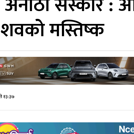
नौठो संस्कार : अन
् शवको मस्तिष्क
ते १३:३७